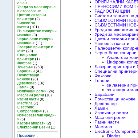
ОРИГИНАЛНИ КАСЕТ
ел.ен.
ПРЕНОСИМИ КОМП
Уреди за масажиране
и отслабване
РАДИОСТАНЦИИ
Цветни лазерни
Системи защита на 
принтери
(2)
СЪВМЕСТИМИ НОВИ
Чипове за
СЪВМЕСТИМИ НОВИ
касети
(101)
Уреди за икономия на
Пълноцветни копирни
Уреди за масажиране
машини
(3)
Цветни лазерни прин
Черно-бели копирни
машини->
(11)
Чипове за касети
Лазерни принтери и
Пълноцветни копирн
МФУ
(28)
Черно-бели копирни
Специални
Аналогови коп
принтери
(1)
Цифрови копи
Факсове
(1)
Лазерни принтери и
Тонери->
(263)
Барабани
(41)
Специални принтери
Почистващи
Факсове
ножове
(28)
Тонери
Девелопер
(16)
за лазерни пр
Лампи
(8)
за копирни ма
Изпичащи ролки
(24)
Барабани
Маслени ролки
(10)
Почистващи ножове
Разни части
(8)
Мастила
(7)
Девелопер
Electronic
Лампи
Components->
(3)
Изпичащи ролки
Измервателни уреди-
Маслени ролки
>
(5)
Разни части
Kасови апарати
(2)
Мастила
Електронни Везни
(1)
Electronic Component
Промоции...
Diodes