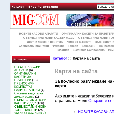
Каталог
|
Вход/Регистрация
НОВИТЕ КАСОВИ АПАРАТИ
ОРИГИНАЛНИ КАСЕТИ ЗА ПРИНТЕР
СЪВМЕСТИМИ НОВИ КАСЕТИ с ДДС
СЪВМЕСТИМИ НОВИ ТОН
Цветни лазерни принтери
Чипове за касети
Пълноцветни
Специални принтери
Факсове
Тонери
Барабани
Почиства
Мастила
Electronic Components
Изм
Каталог
:: Карта на сайта
Категории
НОВИТЕ КАСОВИ
Карта на сайта
АПАРАТИ
(6)
ОРИГИНАЛНИ
КАСЕТИ ЗА
ПРИНТЕРИ
(15)
За по-лесно разглеждане на 
ПРЕНОСИМИ
карта.
КОМПЮТРИ
РАДИОСТАНЦИИ
(4)
Системи защита на
Ако имате някакви забележки 
дома и офиса
(1)
СЪВМЕСТИМИ НОВИ
страницата моля
Свържете се 
КАСЕТИ с ДДС
(186)
СЪВМЕСТИМИ НОВИ
ТОНЕР КАСЕТИ
(253)
НОВИТЕ КАСОВИ А
Уреди за икономия на