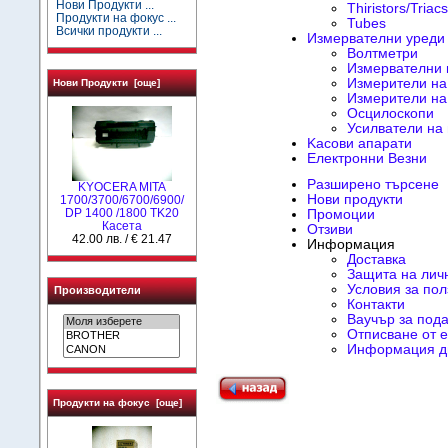
Нови Продукти ...
Thiristors/Triacs
Продукти на фокус ...
Tubes
Всички продукти ...
Измервателни уреди
Волтметри
Измервателни
Измерители на
Нови Продукти [още]
Измерители на
Осцилоскопи
Усилватели на
Kасови апарати
Електронни Везни
Разширено търсене
KYOCERA MITA
Нови продукти
1700/3700/6700/6900/
DP 1400 /1800 TK20
Промоции
Касета
Отзиви
42.00 лв. / € 21.47
Информация
Доставка
Защита на лич
Условия за пол
Производители
Контакти
Ваучър за под
Отписване от e
Информация д
Продукти на фокус [още]