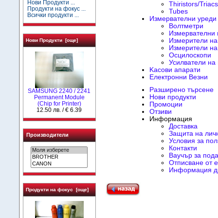
Нови Продукти ...
Thiristors/Triacs
Продукти на фокус ...
Tubes
Всички продукти ...
Измервателни уреди
Волтметри
Измервателни
Измерители на
Нови Продукти [още]
Измерители на
Осцилоскопи
Усилватели на
Kасови апарати
Електронни Везни
Разширено търсене
SAMSUNG 2240 / 2241
Нови продукти
Permanent Module
(Chip for Printer)
Промоции
12.50 лв. / € 6.39
Отзиви
Информация
Доставка
Защита на лич
Производители
Условия за пол
Контакти
Ваучър за под
Отписване от e
Информация д
Продукти на фокус [още]