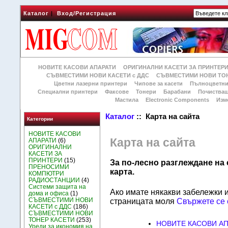
Каталог
|
Вход/Регистрация
НОВИТЕ КАСОВИ АПАРАТИ
ОРИГИНАЛНИ КАСЕТИ ЗА ПРИНТЕР
СЪВМЕСТИМИ НОВИ КАСЕТИ с ДДС
СЪВМЕСТИМИ НОВИ ТОН
Цветни лазерни принтери
Чипове за касети
Пълноцветни
Специални принтери
Факсове
Тонери
Барабани
Почиства
Мастила
Electronic Components
Изм
Каталог
:: Карта на сайта
Категории
НОВИТЕ КАСОВИ
Карта на сайта
АПАРАТИ
(6)
ОРИГИНАЛНИ
КАСЕТИ ЗА
ПРИНТЕРИ
(15)
За по-лесно разглеждане на 
ПРЕНОСИМИ
карта.
КОМПЮТРИ
РАДИОСТАНЦИИ
(4)
Системи защита на
Ако имате някакви забележки 
дома и офиса
(1)
СЪВМЕСТИМИ НОВИ
страницата моля
Свържете се 
КАСЕТИ с ДДС
(186)
СЪВМЕСТИМИ НОВИ
ТОНЕР КАСЕТИ
(253)
НОВИТЕ КАСОВИ А
Уреди за икономия на