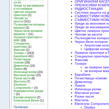
ОРИГИНАЛНИ КАСЕТ
ел.ен.
ПРЕНОСИМИ КОМП
Уреди за масажиране
и отслабване
РАДИОСТАНЦИИ
Цветни лазерни
Системи защита на 
принтери
(2)
СЪВМЕСТИМИ НОВИ
Чипове за
СЪВМЕСТИМИ НОВИ
касети
(101)
Уреди за икономия на
Пълноцветни копирни
Уреди за масажиране
машини
(3)
Цветни лазерни прин
Черно-бели копирни
машини->
(11)
Чипове за касети
Лазерни принтери и
Пълноцветни копирн
МФУ
(28)
Черно-бели копирни
Специални
Аналогови коп
принтери
(1)
Цифрови копи
Факсове
(1)
Лазерни принтери и
Тонери->
(263)
Барабани
(41)
Специални принтери
Почистващи
Факсове
ножове
(28)
Тонери
Девелопер
(16)
за лазерни пр
Лампи
(8)
за копирни ма
Изпичащи ролки
(24)
Барабани
Маслени ролки
(10)
Почистващи ножове
Разни части
(8)
Мастила
(7)
Девелопер
Electronic
Лампи
Components->
(3)
Изпичащи ролки
Измервателни уреди-
Маслени ролки
>
(5)
Разни части
Kасови апарати
(2)
Мастила
Електронни Везни
(1)
Electronic Component
Промоции...
Diodes