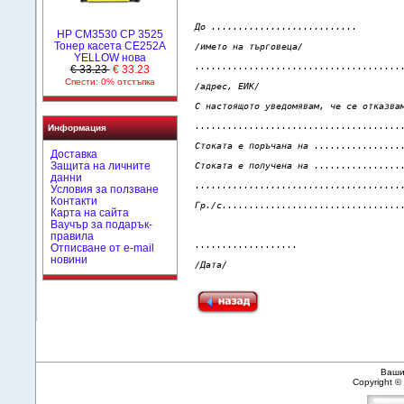
До ...........................

HP CM3530 CP 3525
Тонер касета CE252A
/името на търговеца/

YELLOW нова
.......................................
€ 33.23
€ 33.23
Спести: 0% отстъпка
/адрес, ЕИК/

С настоящото уведомявам, че се отказвам
.......................................
Информация
Стоката е поръчана на .................
Доставка
Защита на личните
Стоката е получена на .................
данни
.......................................
Условия за ползване
Контакти
Гр./с..................................
Карта на сайта
Ваучър за подарък-
правила
...................                    
Отписване от e-mail
новини
Вашия
Copyright 