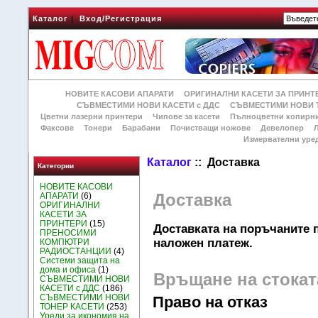
Каталог
|
Вход/Регистрация
НОВИТЕ КАСОВИ АПАРАТИ
ОРИГИНАЛНИ КАСЕТИ ЗА ПРИНТ
СЪВМЕСТИМИ НОВИ КАСЕТИ с ДДС
СЪВМЕСТИМИ НОВИ 
Цветни лазерни принтери
Чипове за касети
Пълноцветни копирн
Факсове
Тонери
Барабани
Почистващи ножове
Девелопер
Измервателни уре
Каталог
:: Доставка
Категории
НОВИТЕ КАСОВИ
Доставка
АПАРАТИ
(6)
ОРИГИНАЛНИ
КАСЕТИ ЗА
ПРИНТЕРИ
(15)
Доставката на поръчаните 
ПРЕНОСИМИ
наложен платеж.
КОМПЮТРИ
РАДИОСТАНЦИИ
(4)
Системи защита на
дома и офиса
(1)
Връщане на стокат
СЪВМЕСТИМИ НОВИ
КАСЕТИ с ДДС
(186)
СЪВМЕСТИМИ НОВИ
Право на отказ
ТОНЕР КАСЕТИ
(253)
Уреди за икономия на