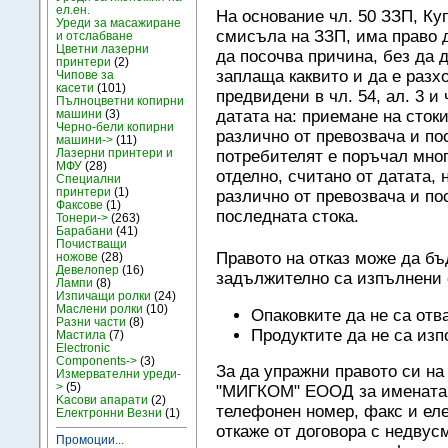
ел.ен.
На основание чл. 50 ЗЗП, Ку
Уреди за масажиране
смисъла на ЗЗП, има право д
и отслабване
Цветни лазерни
да посочва причина, без да 
принтери
(2)
заплаща каквито и да е разх
Чипове за
касети
(101)
предвидени в чл. 54, ал. 3 и 
Пълноцветни копирни
машини
(3)
датата на: приемане на стоки
Черно-бели копирни
различно от превозвача и по
машини->
(11)
Лазерни принтери и
потребителят е поръчал мног
МФУ
(28)
отделно, считано от датата, 
Специални
принтери
(1)
различно от превозвача и по
Факсове
(1)
последната стока.
Тонери->
(263)
Барабани
(41)
Почистващи
Правото на отказ може да бъ
ножове
(28)
Девелопер
(16)
задължително са изпълнени 
Лампи
(8)
Изпичащи ролки
(24)
Маслени ролки
(10)
Опаковките да не са отв
Разни части
(8)
Продуктите да не са изп
Мастила
(7)
Electronic
Components->
(3)
За да упражни правото си на
Измервателни уреди-
>
(5)
"МИГКОМ" ЕООД за имената с
Kасови апарати
(2)
телефонен номер, факс и еле
Електронни Везни
(1)
откаже от договора с недву
Промоции...