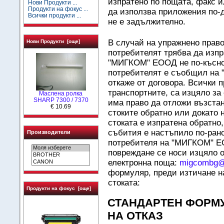
изпратено по пощата, факс 
Нови Продукти ...
Продукти на фокус ...
да използва приложения по-д
Всички продукти ...
не е задължително.
В случай на упражнено право
Нови Продукти [още]
потребителят трябва да изпр
"МИГКОМ" ЕООД не по-късно о
потребителят е съобщил на
откаже от договора. Всички п
транспортните, са изцяло з
Маслена ролка
SHARP 7300 / 7370
има право да отложи възста
€ 10.69
стоките обратно или докато 
стоката е изпратена обратно,
събития е настъпило по-рано
Производители
потребителя на "МИГКОМ" ЕО
повреждане се носи изцяло о
електронна поща:
migcombg@
формуляр, преди изтичане на
стоката:
Продукти на фокус [още]
СТАНДАРТЕН ФОРМУ
НА ОТКАЗ