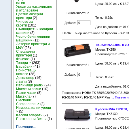
ел.ен.
Цена: 25.00 лв. / € 12.7
Уреди за масажиране
и отслабване
В наличност:62
Цветни лазерни
принтери
(2)
Тегло: 0.92кг.
Чипове за
Добави:
касети
(101)
Дата на добавяне: 01 
Пълноцветни копирни
машини
(3)
TK-340 Тонер касета нова за Kyocera FS-2020
Черно-бели копирни
машини->
(11)
Лазерни принтери и
ТК-350/3920/3040 KY
МФУ
(28)
Модел: TK350
Специални
Производител: KYOCE
принтери
(1)
Факсове
(1)
Тонери->
(263)
Цена: 38.00 лв. / € 19.4
В наличност:51
Барабани
(41)
Почистващи
ножове
(28)
Добави:
Тегло: 0.95кг.
Девелопер
(16)
Лампи
(8)
Изпичащи ролки
(24)
Дата на добавяне: 01 
Маслени ролки
(10)
Разни части
(8)
Тонер касета НОВА ТК-350/3920/3040 FS-3000 
Мастила
(7)
FS-3140 MFP / FS-3140 MFP Plus
... Повече 
Electronic
Components->
(3)
Измервателни уреди-
Kyocera Mita TK3130,
>
(5)
Модел: TK3130
Kасови апарати
(2)
Производител: KYOCE
Електронни Везни
(1)
Промоции...
Цена: 36.00 лв. / € 18.4