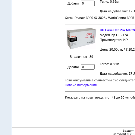
Тегло: 0.89кг.
Добави:
Дата на добавяне: 17 
Xerox Phaser 3020 /X-3025 / WorkCentre 3025
HP LaserJet Pro M102
Модел: hp CF217A
Производител: HP
Цена: 20.00 лв. / € 10.2
В наличност:39
Тегло: 0.86кг.
Добави:
Дата на добавяне: 17 
Този консуматив е съвместим със следните 
Повече информация
Показване на нови продукти от
41
до
50
(от о
Вашият 
Copyright © 20