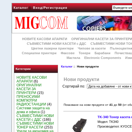
Каталог
|
Вход/Регистрация
НОВИТЕ КАСОВИ АПАРАТИ
ОРИГИНАЛНИ КАСЕТИ ЗА ПРИНТЕР
СЪВМЕСТИМИ НОВИ КАСЕТИ с ДДС
СЪВМЕСТИМИ НОВИ ТОН
Цветни лазерни принтери
Чипове за касети
Пълноцветни
Специални принтери
Факсове
Тонери
Барабани
Почиства
Мастила
Electronic Components
Изм
Каталог
:: Нови продукти
Категории
НОВИТЕ КАСОВИ
Нови продукти
АПАРАТИ
(6)
ОРИГИНАЛНИ
Сортирай по:
КАСЕТИ ЗА
ПРИНТЕРИ
(15)
ПРЕНОСИМИ
КОМПЮТРИ
РАДИОСТАНЦИИ
(4)
Показване на нови продукти от
41
до
50
(от о
Системи защита на
дома и офиса
(1)
СЪВМЕСТИМИ НОВИ
TK-340 Тонер касета 
КАСЕТИ с ДДС
(186)
Модел: TK340
СЪВМЕСТИМИ НОВИ
Производител: KYOCE
ТОНЕР КАСЕТИ
(253)
Уреди за икономия на