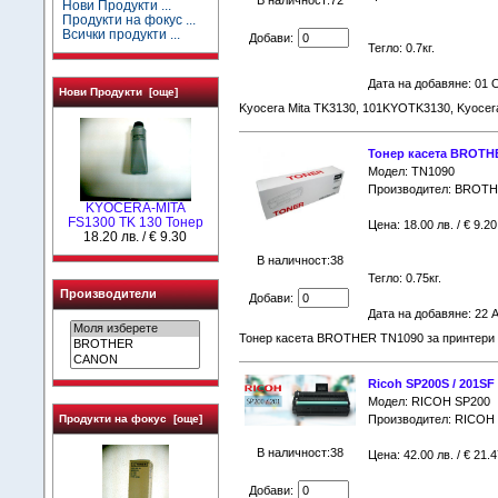
В наличност:72
Нови Продукти ...
Продукти на фокус ...
Всички продукти ...
Добави:
Тегло: 0.7кг.
Дата на добавяне: 01 
Нови Продукти [още]
Kyocera Mita TK3130, 101KYOTK3130, Kyoce
Тонер касета BROTH
Модел: TN1090
Производител: BROT
KYOCERA-MITA
FS1300 TK 130 Тонер
Цена: 18.00 лв. / € 9.20
18.20 лв. / € 9.30
В наличност:38
Тегло: 0.75кг.
Производители
Добави:
Дата на добавяне: 22 
Тонер касета BROTHER TN1090 за принтери
Ricoh SP200S / 201SF
Модел: RICOH SP200
Продукти на фокус [още]
Производител: RICOH
В наличност:38
Цена: 42.00 лв. / € 21.4
Добави: