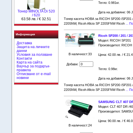
Тегло: 0.981кг.
Тонер MINOLTA Di 520
Дата на добавяне: 06 
/ 620
63.58 лв. / € 32.51
Tонер касета НОВА за RICOH SP200 /SP201 / S
220SNW, Ricoh Aficio SP 220SFNW Ricoh
... 
Информация
Ricoh SP200 / 201 / 20
Модел: RICOH SP201
Доставка
Производител: RICOH
Защита на личните
данни
В наличност:33
Условия за ползване
Цена: 42.00 лв. / € 21.4
Контакти
Карта на сайта
Добави:
Ваучър за подарък-
Тегло: 0.98кг.
правила
Отписване от e-mail
новини
Дата на добавяне: 06 
Tонер касета НОВА за RICOH SP200 /SP201 / S
220SNW, Ricoh Aficio SP 220SFNW Ricoh
... 
SAMSUNG CLT 407 DR 
Модел: CLT 407 DR /4
Производител: SAMS
Цена: 90.00 лв. / € 46.0
В наличност:24