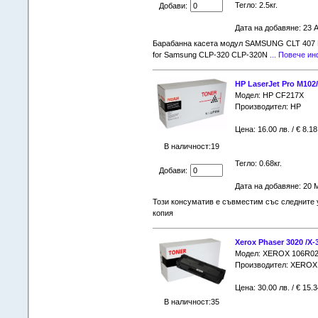
Тегло: 2.5кг.
Добави:
Дата на добавяне: 23 A
Барабанна касета модул SAMSUNG CLT 407 D
for Samsung CLP-320 CLP-320N
... Повече и
HP LaserJet Pro M102
Модел: HP CF217X
Производител: HP
Цена: 16.00 лв. / € 8.18
В наличност:19
Тегло: 0.68кг.
Добави:
Дата на добавяне: 20 
Този консуматив е съвместим със следните 
копия
Xerox Phaser 3020 /X-
Модел: XEROX 106R0
Производител: XEROX
Цена: 30.00 лв. / € 15.3
В наличност:35