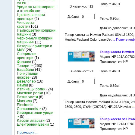
ел.ен.
Цена: € 46.01
В наличност:12
Уреди за масажиране
и отслабване
Цветни лазерни
Добави:
принтери
(2)
Тегло: 0.98кг.
Чипове за
касети
(101)
Дата на добавяне: 31 
Пълноцветни копирни
машини
(3)
Тонер касета за Hewlett Packard 03A LJ 1500
Черно-бели копирни
Hewlett Packard Color LaserJet
... Повече ин
машини->
(11)
Лазерни принтери и
МФУ
(28)
Тонер касета Hewlett
Специални
Модел: HP 121A C9702
принтери
(1)
Факсове
(1)
Производител: HP
Тонери->
(263)
Барабани
(41)
В наличност:21
Цена: € 46.01
Почистващи
ножове
(28)
Девелопер
(16)
Добави:
Лампи
(8)
Тегло: 0.89кг.
Изпичащи ролки
(24)
Маслени ролки
(10)
Дата на добавяне: 31 
Разни части
(8)
Мастила
(7)
Тонер касета Hewlett Packard 02A LJ 1500, 2
Electronic
1500, 2500, CYAN (C9701A) HP121A Hewlett
..
Components->
(3)
Измервателни уреди-
>
(5)
Тонер касета за Hewle
Kасови апарати
(2)
Модел: HP 121A C9701
Електронни Везни
(1)
Производител: HP
Промоции...