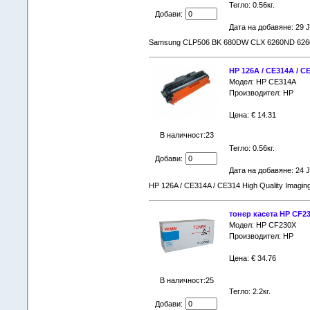
Тегло: 0.56кг.
Добави:
Дата на добавяне: 29 
Samsung CLP506 BK 680DW CLX 6260ND 6260F
HP 126A / CE314A / C
Модел: HP CE314A
Производител: HP
Цена: € 14.31
В наличност:23
Тегло: 0.56кг.
Добави:
Дата на добавяне: 24 
HP 126A / CE314A / CE314 High Quality Imagi
тонер касета HP CF
Модел: HP CF230X
Производител: HP
Цена: € 34.76
В наличност:25
Тегло: 2.2кг.
Добави: