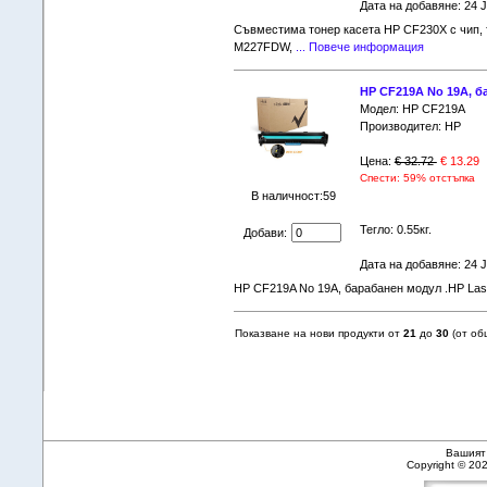
Дата на добавяне: 24 
Съвместима тонер касета HP CF230X с чип,
M227FDW,
... Повече информация
HP CF219A No 19A, б
Модел: HP CF219A
Производител: HP
Цена:
€ 32.72
€ 13.29
Спести: 59% отстъпка
В наличност:59
Тегло: 0.55кг.
Добави:
Дата на добавяне: 24 
HP CF219A No 19A, барабанен модул .HP Las
Показване на нови продукти от
21
до
30
(от о
Вашият 
Copyright © 20