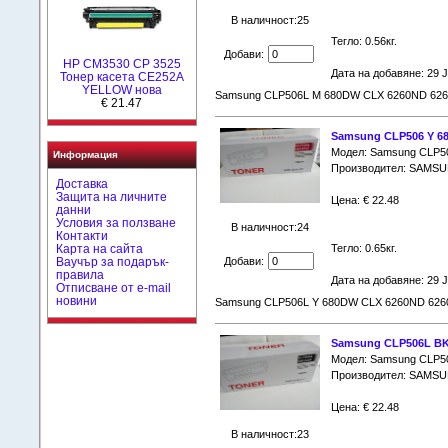
В наличност:25
Тегло: 0.56кг.
Добави:
HP CM3530 CP 3525
Дата на добавяне: 29 
Тонер касета CE252A
YELLOW нова
Samsung CLP506L M 680DW CLX 6260ND 626
€ 21.47
Samsung CLP506 Y 6
Модел: Samsung CLP5
Информация
Производител: SAMS
Доставка
Защита на личните
Цена: € 22.48
данни
Условия за ползване
В наличност:24
Контакти
Карта на сайта
Тегло: 0.65кг.
Ваучър за подарък-
Добави:
правила
Дата на добавяне: 29 
Отписване от e-mail
новини
Samsung CLP506L Y 680DW CLX 6260ND 6260
Samsung CLP506L BK
Модел: Samsung CLP5
Производител: SAMS
Цена: € 22.48
В наличност:23