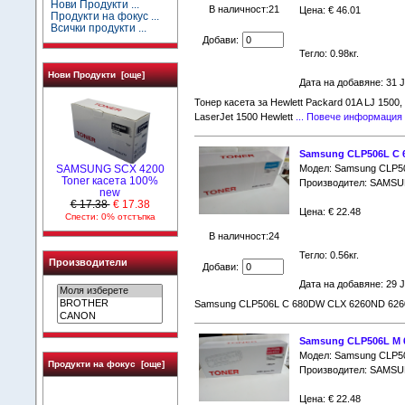
Нови Продукти ...
В наличност:21
Цена: € 46.01
Продукти на фокус ...
Всички продукти ...
Добави:
Тегло: 0.98кг.
Нови Продукти [още]
Дата на добавяне: 31 
Тонер касета за Hewlett Packard 01A LJ 1500,
LaserJet 1500 Hewlett
... Повече информация
Samsung CLP506L C 
SAMSUNG SCX 4200
Модел: Samsung CLP5
Toner касета 100%
Производител: SAMS
new
€ 17.38
€ 17.38
Цена: € 22.48
Спести: 0% отстъпка
В наличност:24
Тегло: 0.56кг.
Производители
Добави:
Дата на добавяне: 29 
Samsung CLP506L C 680DW CLX 6260ND 626
Samsung CLP506L M 
Модел: Samsung CLP5
Продукти на фокус [още]
Производител: SAMS
Цена: € 22.48