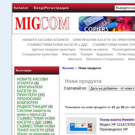
Каталог
|
Вход/Регистрация
НОВИТЕ КАСОВИ АПАРАТИ
ОРИГИНАЛНИ КАСЕТИ ЗА ПРИНТЕР
СЪВМЕСТИМИ НОВИ КАСЕТИ с ДДС
СЪВМЕСТИМИ НОВИ ТОН
Цветни лазерни принтери
Чипове за касети
Пълноцветни
Специални принтери
Факсове
Тонери
Барабани
Почиства
Мастила
Electronic Components
Изм
Каталог
:: Нови продукти
Категории
НОВИТЕ КАСОВИ
Нови продукти
АПАРАТИ
(6)
ОРИГИНАЛНИ
Сортирай по:
КАСЕТИ ЗА
ПРИНТЕРИ
(15)
ПРЕНОСИМИ
КОМПЮТРИ
РАДИОСТАНЦИИ
(4)
Показване на нови продукти от
21
до
30
(от о
Системи защита на
дома и офиса
(1)
СЪВМЕСТИМИ НОВИ
Тонер касета Hewlett
КАСЕТИ с ДДС
(186)
Модел: HP 121A C9703
СЪВМЕСТИМИ НОВИ
Производител: HP
ТОНЕР КАСЕТИ
(253)
Уреди за икономия на