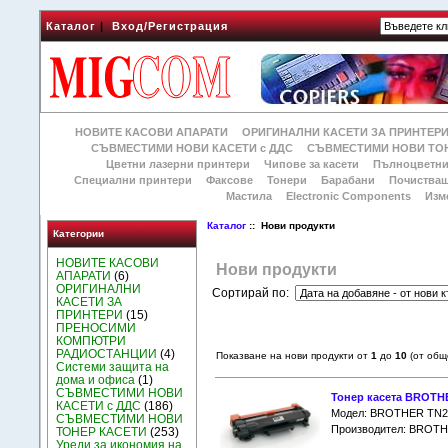
Каталог
|
Вход/Регистрация
НОВИТЕ КАСОВИ АПАРАТИ
ОРИГИНАЛНИ КАСЕТИ ЗА ПРИНТЕР
СЪВМЕСТИМИ НОВИ КАСЕТИ с ДДС
СЪВМЕСТИМИ НОВИ ТОН
Цветни лазерни принтери
Чипове за касети
Пълноцветни
Специални принтери
Факсове
Тонери
Барабани
Почиства
Мастила
Electronic Components
Изм
Каталог
:: Нови продукти
Категории
НОВИТЕ КАСОВИ
Нови продукти
АПАРАТИ
(6)
ОРИГИНАЛНИ
Сортирай по:
КАСЕТИ ЗА
ПРИНТЕРИ
(15)
ПРЕНОСИМИ
КОМПЮТРИ
РАДИОСТАНЦИИ
(4)
Показване на нови продукти от
1
до
10
(от об
Системи защита на
дома и офиса
(1)
СЪВМЕСТИМИ НОВИ
Тонер касета BROTHE
КАСЕТИ с ДДС
(186)
Модел: BROTHER TN2
СЪВМЕСТИМИ НОВИ
Производител: BROT
ТОНЕР КАСЕТИ
(253)
Уреди за икономия на