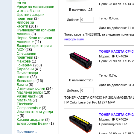
ел.ен.
Цена: 28.00 лв. / € 14.3
Уреди за масажиране
В наличност:25
и отслабване
Цветни лазерни
принтери
(2)
Тегло: 0.45кг.
Добави:
Чипове за
касети
(101)
Дата на добавяне: 11 Ap
Пълноцветни копирни
машини
(3)
Тонер касета TN2590XL за следните принтер
Черно-бели копирни
информация
машини->
(11)
Лазерни принтери и
МФУ
(28)
ТОНЕР КАСЕТА CF403A
Специални
Модел: HP CF403A
принтери
(1)
Факсове
(1)
Цена: 29.90 лв. / € 15.2
Тонери->
(263)
Барабани
(41)
Почистващи
Тегло: 0.7кг.
ножове
(28)
В наличност:28
Девелопер
(16)
Лампи
(8)
Дата на добавяне: 31 
Изпичащи ролки
(24)
Добави:
Маслени ролки
(10)
Разни части
(8)
ТОНЕР КАСЕТА CF403X HP 201A MAGENTA Laser
Мастила
(7)
HP Color LaserJet Pro M 277 MFP
Electronic
Components->
(3)
Измервателни уреди-
ТОНЕР КАСЕТА CF402X
>
(5)
Kасови апарати
(2)
Модел: HP CF402A
Електронни Везни
(1)
Производител: HP
Промоции...
Цена: 29.90 лв. / € 15.2