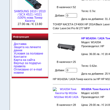
В наличност:52
SAMSUNG 1610 / 2010
Тегло: 0.7кг.
/ SCX 4521 / 4321
Добави:
/100% нова Toнер
Дата на добавяне: 31 
Касета
27.00 лв. / € 13.80
ТОНЕР КАСЕТА CF400X HP 201A Black LaserJet
Color LaserJet Pro M 277 MFP
Информация
HP W1420A / 142A Тон
Модел: W1420A
Доставка
Производител: HP
Защита на личните
данни
Условия за ползване
Цена: 36.00 лв. / € 18.4
Контакти
Карта на сайта
В наличност:25
Ваучър за подарък-
Тегло: 0.62кг.
правила
Отписване от e-mail
Добави:
новини
Дата на добавяне: 25 
HP W1420A / 142A Тонер касета за НР HP M1
W1420A Тоне Касета 
Модел: w1420
Производител: HP
В наличност:28
Цена: 29.00 лв. / € 14.8