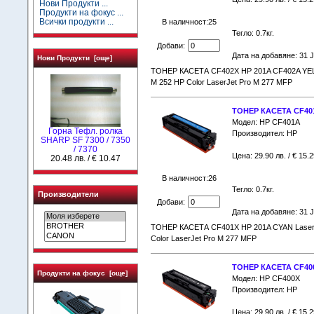
Нови Продукти ...
Продукти на фокус ...
Всички продукти ...
В наличност:25
Тегло: 0.7кг.
Добави:
Дата на добавяне: 31 
Нови Продукти [още]
ТОНЕР КАСЕТА CF402X HP 201A CF402A YELLO
M 252 HP Color LaserJet Pro M 277 MFP
ТОНЕР КАСЕТА CF401X
Модел: HP CF401A
Горна Тефл. ролка
Производител: HP
SHARP SF 7300 / 7350
/ 7370
Цена: 29.90 лв. / € 15.2
20.48 лв. / € 10.47
В наличност:26
Тегло: 0.7кг.
Производители
Добави:
Дата на добавяне: 31 
ТОНЕР КАСЕТА CF401X HP 201A CYAN LaserJet
Color LaserJet Pro M 277 MFP
ТОНЕР КАСЕТА CF400X
Продукти на фокус [още]
Модел: HP CF400X
Производител: HP
Цена: 29.90 лв. / € 15.2