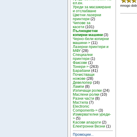
ел.ен.
mnogo doby
Уреди за масажиране
и отслабване
Цветни лазерни
принтери
(2)
Чипове за
касети
(101)
Пълноцветни
копирни машини
(3)
Черно-бели копирни
машини->
(11)
Лазерни принтери и
МФУ
(28)
Специални
принтери
(1)
Факсове
(1)
Тонери->
(263)
Барабани
(41)
Почистващи
ножове
(28)
Девелопер
(16)
Лампи
(8)
Изпичащи ролки
(24)
Маслени ролки
(10)
Разни части
(8)
Мастила
(7)
Electronic
Components->
(3)
Измервателни уреди-
>
(5)
Kасови апарати
(2)
Електронни Везни
(1)
Промоции...