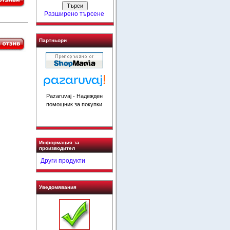
Разширено търсене
Партньори
Pazaruvaj - Надежден
помощник за покупки
Информация за
производител
Други продукти
Уведомявания