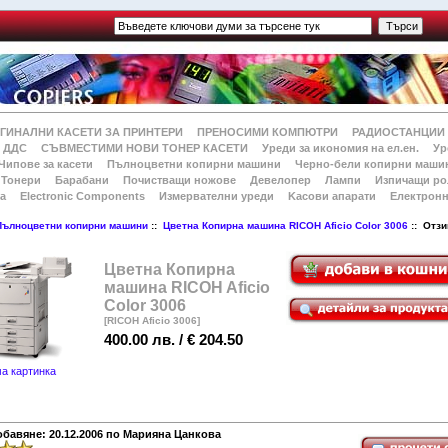
ГИНАЛНИ КАСЕТИ ЗА ПРИНТЕРИ
ПРЕНОСИМИ КОМПЮТРИ
РАДИОСТАНЦИИ
 ДДС
СЪВМЕСТИМИ НОВИ ТОНЕР КАСЕТИ
Уреди за икономия на ел.ен.
Ур
Чипове за касети
Пълноцветни копирни машини
Черно-бели копирни маши
Тонери
Барабани
Почистващи ножове
Девелопер
Лампи
Изпичащи ро
а
Electronic Components
Измервателни уреди
Kасови апарати
Електронн
Пълноцветни копирни машини
::
Цветна Копирна машина RICOH Aficio Color 3006
:: Отзи
Цветна Копирна
машина RICOH Aficio
Color 3006
[RICOH Aficio 3006]
400.00 лв. / € 204.50
а картинка
обавяне: 20.12.2006 по Марияна Цанкова