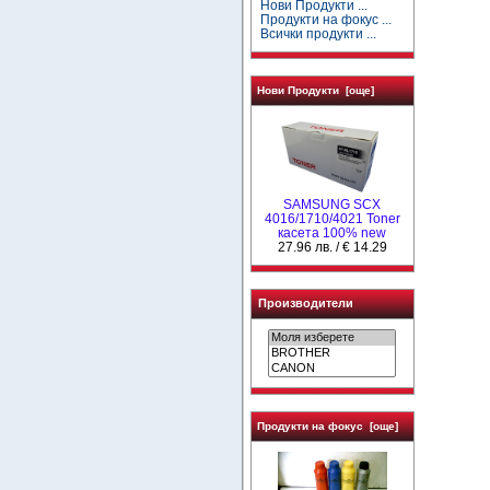
Нови Продукти ...
Продукти на фокус ...
Всички продукти ...
Нови Продукти [още]
SAMSUNG SCX
4016/1710/4021 Toner
касета 100% new
27.96 лв. / € 14.29
Производители
Продукти на фокус [още]