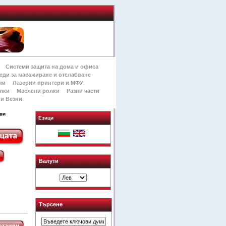
Системи защита на дома и офиса
еди за масажиране и отслабване
ни
Лазерни принтери и МФУ
лки
Маслени ролки
Разни части
и Везни
ви
Езици
Валути
Търсене