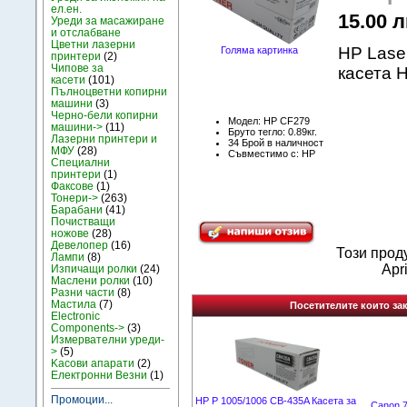
ел.ен.
15.00 л
Уреди за масажиране
и отслабване
Цветни лазерни
HP Lase
Голяма картинка
принтери
(2)
Чипове за
касета 
касети
(101)
Пълноцветни копирни
машини
(3)
Черно-бели копирни
Модел: HP CF279
машини->
(11)
Бруто тегло: 0.89кг.
Лазерни принтери и
34 Брой в наличност
МФУ
(28)
Съвместимо с: HP
Специални
принтери
(1)
Факсове
(1)
Тонери->
(263)
Барабани
(41)
Почистващи
ножове
(28)
Девелопер
(16)
Този прод
Лампи
(8)
Apr
Изпичащи ролки
(24)
Маслени ролки
(10)
Разни части
(8)
Мастила
(7)
Посетителите които зак
Electronic
Components->
(3)
Измервателни уреди-
>
(5)
Kасови апарати
(2)
Електронни Везни
(1)
Промоции...
HP P 1005/1006 CB-435A Касета за
Canon 