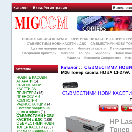
Каталог
|
Вход/Регистрация
НОВИТЕ КАСОВИ АПАРАТИ
ОРИГИНАЛНИ КАСЕТИ ЗА ПРИНТЕР
СЪВМЕСТИМИ НОВИ КАСЕТИ с ДДС
СЪВМЕСТИМИ НОВИ ТОН
Цветни лазерни принтери
Чипове за касети
Пълноцветни
Специални принтери
Факсове
Тонери
Барабани
Почиства
Мастила
Electronic Components
Изм
Каталог
::
СЪВМЕСТИМИ НОВИ 
Категории
M26 Тонер касета НОВА CF279A
НОВИТЕ КАСОВИ
АПАРАТИ
(6)
ОРИГИНАЛНИ
КАСЕТИ ЗА
ПРИНТЕРИ
(15)
СЪВМЕСТИМИ НОВИ КАСЕТИ 
ПРЕНОСИМИ
П
КОМПЮТРИ
РАДИОСТАНЦИИ
(4)
Системи защита на
дома и офиса
(1)
СЪВМЕСТИМИ НОВИ
КАСЕТИ с ДДС
(186)
HP Las
СЪВМЕСТИМИ НОВИ
ТОНЕР КАСЕТИ
(253)
Тонер
Уреди за икономия на