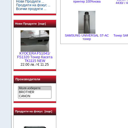
Нови Продукти ...
принтер 100%нова
4430/ / 
Продукти на фокус ...
Всички продукти ...
Нови Продукти [още]
SAMSUNG UNIVERSAL ST-AC
Тонер SA
тонер
KYOCERA FS1041/
FS1320 Tонер Касета
TK1115 NEW
22.00 лв. / € 11.25
Производители
Продукти на фокус [още]