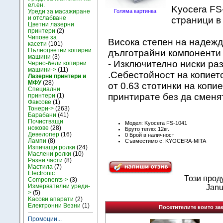
ел.ен.
Kyocera FS
Уреди за масажиране
Голяма картинка
и отслабване
страници в
Цветни лазерни
принтери
(2)
Чипове за
Висока степен на надежд
касети
(101)
Пълноцветни копирни
дълготрайни компоненти 
машини
(3)
- Изключително ниски раз
Черно-бели копирни
машини->
(11)
.Себестойност на копиет
Лазерни принтери и
МФУ
(28)
от 0.63 стотинки на копи
Специални
принтирате без да сменят
принтери
(1)
Факсове
(1)
Тонери->
(263)
Барабани
(41)
Почистващи
Модел: Kyocera FS-1041
ножове
(28)
Бруто тегло: 12кг.
Девелопер
(16)
0 Брой в наличност
Лампи
(8)
Съвместимо с: KYOCERA-MITA
Изпичащи ролки
(24)
Маслени ролки
(10)
Разни части
(8)
Мастила
(7)
Electronic
Този прод
Components->
(3)
Измервателни уреди-
Janu
>
(5)
Kасови апарати
(2)
Електронни Везни
(1)
Посетителите които зак
Промоции...