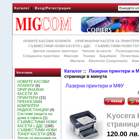
Каталог
|
Вход/Регистрация
НОВИТЕ КАСОВИ АПАРАТИ
ОРИГИНАЛНИ КАСЕТИ ЗА ПРИНТЕР
СЪВМЕСТИМИ НОВИ КАСЕТИ с ДДС
СЪВМЕСТИМИ НОВИ ТОН
Цветни лазерни принтери
Чипове за касети
Пълноцветни
Специални принтери
Факсове
Тонери
Барабани
Почиства
Мастила
Electronic Components
Изм
Каталог
::
Лазерни принтери и 
Категории
страници в минута
НОВИТЕ КАСОВИ
Лазерни принтери и МФУ
АПАРАТИ
(6)
ОРИГИНАЛНИ
КАСЕТИ ЗА
ПРИНТЕРИ
(15)
ПРЕНОСИМИ
КОМПЮТРИ
РАДИОСТАНЦИИ
(4)
Системи защита на
Kyocera 
дома и офиса
(1)
СЪВМЕСТИМИ НОВИ
страници
КАСЕТИ с ДДС
(186)
СЪВМЕСТИМИ НОВИ
120.00 лв.
ТОНЕР КАСЕТИ
(253)
Уреди за икономия на