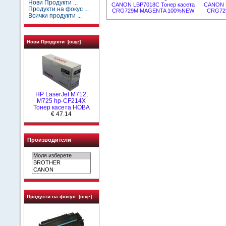
Нови Продукти ...
CANON LBP7018C Тонер касета
CANON L
Продукти на фокус ...
CRG729M MAGENTA 100%NEW
CRG72
Всички продукти ...
Нови Продукти [още]
HP LaserJet M712,
M725 hp-CF214X
Тонер касета НОВА
€ 47.14
Производители
Продукти на фокус [още]