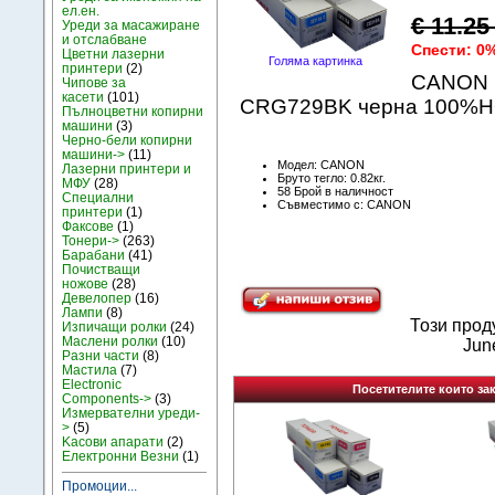
ел.ен.
€ 11.2
Уреди за масажиране
и отслабване
Спести: 0
Цветни лазерни
Голяма картинка
принтери
(2)
CANON 
Чипове за
касети
(101)
CRG729BK черна 100%Н
Пълноцветни копирни
машини
(3)
Черно-бели копирни
машини->
(11)
Модел: CANON
Лазерни принтери и
Бруто тегло: 0.82кг.
МФУ
(28)
58 Брой в наличност
Специални
Съвместимо с: CANON
принтери
(1)
Факсове
(1)
Тонери->
(263)
Барабани
(41)
Почистващи
ножове
(28)
Девелопер
(16)
Лампи
(8)
Този прод
Изпичащи ролки
(24)
Маслени ролки
(10)
Jun
Разни части
(8)
Мастила
(7)
Electronic
Посетителите които зак
Components->
(3)
Измервателни уреди-
>
(5)
Kасови апарати
(2)
Електронни Везни
(1)
Промоции...