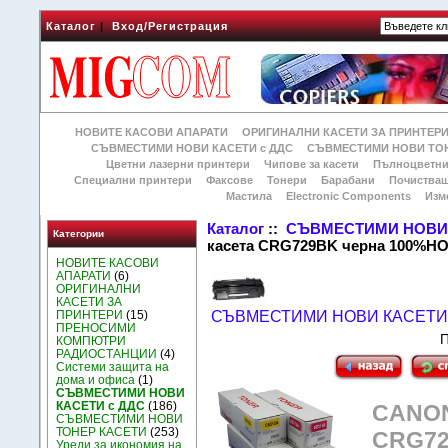
Каталог
|
Вход/Регистрация
НОВИТЕ КАСОВИ АПАРАТИ
ОРИГИНАЛНИ КАСЕТИ ЗА ПРИНТЕР
СЪВМЕСТИМИ НОВИ КАСЕТИ с ДДС
СЪВМЕСТИМИ НОВИ ТОН
Цветни лазерни принтери
Чипове за касети
Пълноцветни
Специални принтери
Факсове
Тонери
Барабани
Почиства
Мастила
Electronic Components
Изм
Каталог
::
СЪВМЕСТИМИ НОВИ 
Категории
касета CRG729BK черна 100%Н
НОВИТЕ КАСОВИ
АПАРАТИ
(6)
ОРИГИНАЛНИ
КАСЕТИ ЗА
ПРИНТЕРИ
(15)
СЪВМЕСТИМИ НОВИ КАСЕТИ 
ПРЕНОСИМИ
П
КОМПЮТРИ
РАДИОСТАНЦИИ
(4)
Системи защита на
дома и офиса
(1)
СЪВМЕСТИМИ НОВИ
КАСЕТИ с ДДС
(186)
CANON
СЪВМЕСТИМИ НОВИ
ТОНЕР КАСЕТИ
(253)
CRG72
Уреди за икономия на