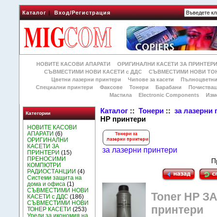
Каталог
|
Вход/Регистрация
НОВИТЕ КАСОВИ АПАРАТИ
ОРИГИНАЛНИ КАСЕТИ ЗА ПРИНТЕР
СЪВМЕСТИМИ НОВИ КАСЕТИ с ДДС
СЪВМЕСТИМИ НОВИ ТОН
Цветни лазерни принтери
Чипове за касети
Пълноцветни
Специални принтери
Факсове
Тонери
Барабани
Почиства
Мастила
Electronic Components
Изм
Каталог
::
Тонери
::
за лазерни
Категории
HP принтери
НОВИТЕ КАСОВИ
АПАРАТИ
(6)
ОРИГИНАЛНИ
КАСЕТИ ЗА
за лазерни принтери
ПРИНТЕРИ
(15)
ПРЕНОСИМИ
П
КОМПЮТРИ
РАДИОСТАНЦИИ
(4)
Системи защита на
дома и офиса
(1)
СЪВМЕСТИМИ НОВИ
Toner HP 
КАСЕТИ с ДДС
(186)
СЪВМЕСТИМИ НОВИ
принтери
ТОНЕР КАСЕТИ
(253)
Уреди за икономия на