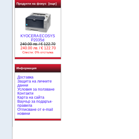
Продукти на фокус [още]
KYOCERA ECOSYS
P2035d
240.00 лв. / € 122.70
240.00 лв. / € 122.70
Спести: 0% отстъпка
Информация
Доставка
Защита на личните
данни
Условия за ползване
Контакти
Карта на сайта
Ваучър за подарък-
правила
Отписване от e-mail
новини