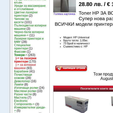
ел.ен.
28.80 лв. / € 
Уреди за масажиране
и отслабване
Toner HP ЗА 
Цветни лазерни
Голяма картинка
принтери
(2)
Супер нова ра
Чипове за
касети
(101)
ВСИЧКИ модели принтери
Пълноцветни копирни
машини
(3)
Черно-бели копирни
машини->
(11)
Модел: HP Universal
Лазерни принтери и
Бруто тегло: 1.05кг.
МФУ
(28)
73 Брой в наличност
Специални
Съвместимо с: HP
принтери
(1)
Факсове
(1)
Тонери
->
(263)
|-> за лазерни
принтери
(170)
|-> за копирни
машини
(93)
Барабани
(41)
Този прод
Почистващи
ножове
(28)
August
Девелопер
(16)
Лампи
(8)
Изпичащи ролки
(24)
Посетителите които зак
Маслени ролки
(10)
Разни части
(8)
Мастила
(7)
Electronic
Components->
(3)
Измервателни уреди-
>
(5)