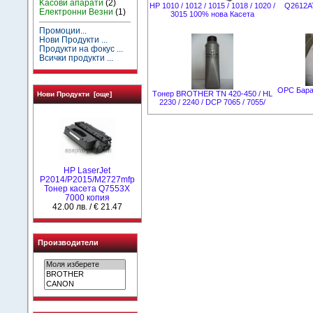
Kасови апарати
(2)
НР 1010 / 1012 / 1015 / 1018 / 1020 /
Q2612A
Електронни Везни
(1)
3015 100% нова Касета
Промоции...
Нови Продукти ...
Продукти на фокус ...
Всички продукти ...
OPC Бараб
Tонер BROTHER TN 420-450 / HL
Нови Продукти [още]
2230 / 2240 / DCP 7065 / 7055/
HP LaserJet
P2014/P2015/M2727mfp
Тонер касета Q7553X
7000 копия
42.00 лв. / € 21.47
Производители