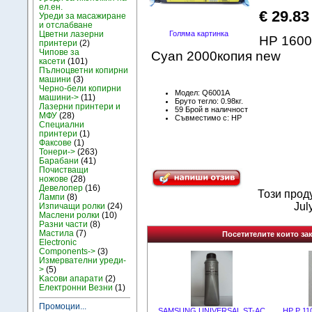
ел.ен.
€ 29.83
Уреди за масажиране
и отслабване
Цветни лазерни
Голяма картинка
HP 1600
принтери
(2)
Чипове за
Cyan 2000копия new
касети
(101)
Пълноцветни копирни
машини
(3)
Черно-бели копирни
Модел: Q6001A
машини->
(11)
Бруто тегло: 0.98кг.
Лазерни принтери и
59 Брой в наличност
МФУ
(28)
Съвместимо с: HP
Специални
принтери
(1)
Факсове
(1)
Тонери->
(263)
Барабани
(41)
Почистващи
ножове
(28)
Девелопер
(16)
Този прод
Лампи
(8)
Jul
Изпичащи ролки
(24)
Маслени ролки
(10)
Разни части
(8)
Мастила
(7)
Посетителите които зак
Electronic
Components->
(3)
Измервателни уреди-
>
(5)
Kасови апарати
(2)
Електронни Везни
(1)
Промоции...
SAMSUNG UNIVERSAL ST-AC
HP P 11