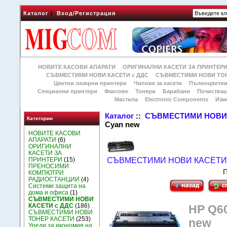
Каталог
|
Вход/Регистрация
НОВИТЕ КАСОВИ АПАРАТИ
ОРИГИНАЛНИ КАСЕТИ ЗА ПРИНТЕР
СЪВМЕСТИМИ НОВИ КАСЕТИ с ДДС
СЪВМЕСТИМИ НОВИ ТОН
Цветни лазерни принтери
Чипове за касети
Пълноцветни
Специални принтери
Факсове
Тонери
Барабани
Почиства
Мастила
Electronic Components
Изм
Каталог
::
СЪВМЕСТИМИ НОВИ 
Категории
Cyan new
НОВИТЕ КАСОВИ
АПАРАТИ
(6)
ОРИГИНАЛНИ
КАСЕТИ ЗА
ПРИНТЕРИ
(15)
СЪВМЕСТИМИ НОВИ КАСЕТИ 
ПРЕНОСИМИ
П
КОМПЮТРИ
РАДИОСТАНЦИИ
(4)
Системи защита на
дома и офиса
(1)
СЪВМЕСТИМИ НОВИ
КАСЕТИ с ДДС
(186)
HP Q60
СЪВМЕСТИМИ НОВИ
ТОНЕР КАСЕТИ
(253)
new
Уреди за икономия на