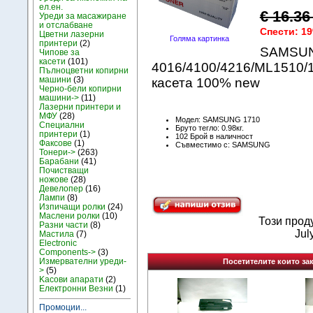
ел.ен.
€ 16.3
Уреди за масажиране
и отслабване
Спести: 1
Цветни лазерни
Голяма картинка
принтери
(2)
SAMSU
Чипове за
касети
(101)
4016/4100/4216/ML1510/17
Пълноцветни копирни
машини
(3)
касета 100% new
Черно-бели копирни
машини->
(11)
Лазерни принтери и
МФУ
(28)
Модел: SAMSUNG 1710
Специални
Бруто тегло: 0.98кг.
принтери
(1)
102 Брой в наличност
Факсове
(1)
Съвместимо с: SAMSUNG
Тонери->
(263)
Барабани
(41)
Почистващи
ножове
(28)
Девелопер
(16)
Лампи
(8)
Изпичащи ролки
(24)
Маслени ролки
(10)
Този прод
Разни части
(8)
Jul
Мастила
(7)
Electronic
Components->
(3)
Измервателни уреди-
Посетителите които зак
>
(5)
Kасови апарати
(2)
Електронни Везни
(1)
Промоции...