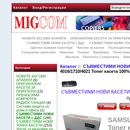
Каталог
|
Вход/Регистрация
НОВИТЕ КАСОВИ АПАРАТИ
ОРИГИНАЛНИ КАСЕТИ ЗА ПРИНТЕР
СЪВМЕСТИМИ НОВИ КАСЕТИ с ДДС
СЪВМЕСТИМИ НОВИ ТОН
Цветни лазерни принтери
Чипове за касети
Пълноцветни
Специални принтери
Факсове
Тонери
Барабани
Почиства
Мастила
Electronic Components
Изм
Каталог
::
СЪВМЕСТИМИ НОВИ 
Категории
4016/1710/4021 Toner касета 100
НОВИТЕ КАСОВИ
АПАРАТИ
(6)
ОРИГИНАЛНИ
КАСЕТИ ЗА
ПРИНТЕРИ
(15)
СЪВМЕСТИМИ НОВИ КАСЕТИ 
ПРЕНОСИМИ
П
КОМПЮТРИ
РАДИОСТАНЦИИ
(4)
Системи защита на
дома и офиса
(1)
СЪВМЕСТИМИ НОВИ
КАСЕТИ с ДДС
(186)
SAMSU
СЪВМЕСТИМИ НОВИ
ТОНЕР КАСЕТИ
(253)
Toner 
Уреди за икономия на