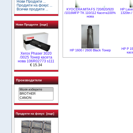
Нови Продукти ...
Продукти на фокус ...
Всички продукти ...
KYOCERA MITA FS 720/820/920
НР Laser
/1016MFP TK 110/112 Касета100%
1320tn 
нова
Нови Продукти [още]
HP P 15
HР 1600 / 2600 Black Тонер
кас
Xerox Phaser 3020
/3025 Тонер касета
нова 106R02773 s111
€ 15.34
Производители
Продукти на фокус [още]