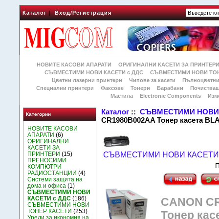
Каталог
|
Вход/Регистрация
НОВИТЕ КАСОВИ АПАРАТИ
ОРИГИНАЛНИ КАСЕТИ ЗА ПРИНТЕР
СЪВМЕСТИМИ НОВИ КАСЕТИ с ДДС
СЪВМЕСТИМИ НОВИ ТОН
Цветни лазерни принтери
Чипове за касети
Пълноцветни
Специални принтери
Факсове
Тонери
Барабани
Почиства
Мастила
Electronic Components
Изм
Каталог
::
СЪВМЕСТИМИ НОВИ 
Категории
CR1980B002AA Тонер касета BL
НОВИТЕ КАСОВИ
АПАРАТИ
(6)
ОРИГИНАЛНИ
КАСЕТИ ЗА
ПРИНТЕРИ
(15)
СЪВМЕСТИМИ НОВИ КАСЕТИ 
ПРЕНОСИМИ
П
КОМПЮТРИ
РАДИОСТАНЦИИ
(4)
Системи защита на
дома и офиса
(1)
СЪВМЕСТИМИ НОВИ
КАСЕТИ с ДДС
(186)
CANON CR
СЪВМЕСТИМИ НОВИ
ТОНЕР КАСЕТИ
(253)
Тонер кас
Уреди за икономия на