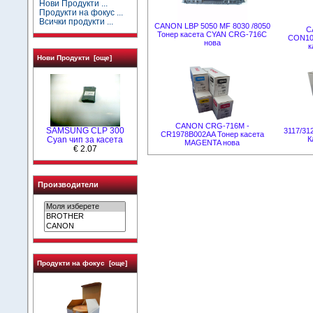
Нови Продукти ...
Продукти на фокус ...
Всички продукти ...
CANON LBP 5050 MF 8030 /8050
C
Тонер касета CYAN CRG-716C
CON10
нова
к
Нови Продукти [още]
CANON CRG-716M -
SAMSUNG CLP 300
3117/31
CR1978B002AA Тонер касета
Cyan чип за касета
К
MAGENTA нова
€ 2.07
Производители
Продукти на фокус [още]