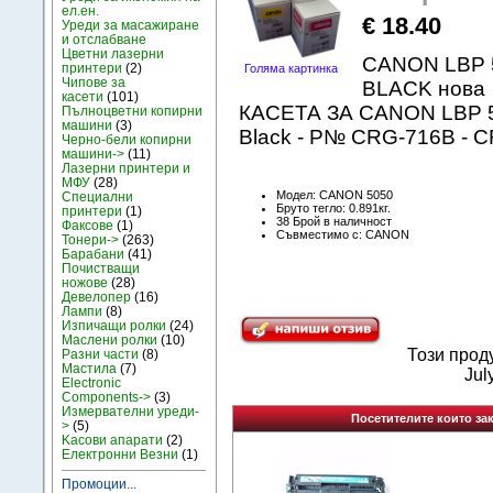
ел.ен.
€ 18.40
Уреди за масажиране
и отслабване
Цветни лазерни
CANON LBP 5
принтери
(2)
Голяма картинка
Чипове за
BLACK нова
касети
(101)
КАСЕТА ЗА CANON LBP 50
Пълноцветни копирни
машини
(3)
Black - P№ CRG-716B -
Черно-бели копирни
машини->
(11)
Лазерни принтери и
МФУ
(28)
Модел: CANON 5050
Специални
Бруто тегло: 0.891кг.
принтери
(1)
38 Брой в наличност
Факсове
(1)
Съвместимо с: CANON
Тонери->
(263)
Барабани
(41)
Почистващи
ножове
(28)
Девелопер
(16)
Лампи
(8)
Изпичащи ролки
(24)
Маслени ролки
(10)
Този прод
Разни части
(8)
Мастила
(7)
Jul
Electronic
Components->
(3)
Измервателни уреди-
Посетителите които зак
>
(5)
Kасови апарати
(2)
Електронни Везни
(1)
Промоции...