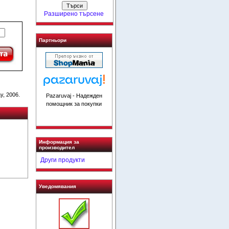
Разширено търсене
Партньори
y, 2006.
Pazaruvaj - Надежден
помощник за покупки
Информация за
производител
Други продукти
Уведомявания