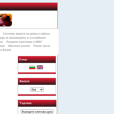
Системи защита на дома и офиса
еди за масажиране и отслабване
ни
Лазерни принтери и МФУ
лки
Маслени ролки
Разни части
и Везни
Езици
Валути
Търсене