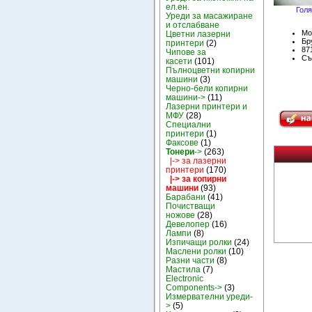
ел.ен.
Голя
Уреди за масажиране
и отслабване
Мо
Цветни лазерни
Бру
принтери
(2)
87
Чипове за
Съ
касети
(101)
Пълноцветни копирни
машини
(3)
Черно-бели копирни
машини->
(11)
Лазерни принтери и
МФУ
(28)
Специални
принтери
(1)
Факсове
(1)
Тонери
->
(263)
|-> за лазерни
принтери
(170)
|-> за копирни
машини
(93)
Барабани
(41)
Почистващи
ножове
(28)
Девелопер
(16)
Лампи
(8)
Изпичащи ролки
(24)
Маслени ролки
(10)
Разни части
(8)
Мастила
(7)
Electronic
Components->
(3)
Измервателни уреди-
>
(5)