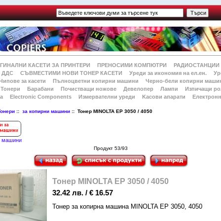
ГИНАЛНИ КАСЕТИ ЗА ПРИНТЕРИ
ПРЕНОСИМИ КОМПЮТРИ
РАДИОСТАНЦИИ
 ДДС
СЪВМЕСТИМИ НОВИ ТОНЕР КАСЕТИ
Уреди за икономия на ел.ен.
Ур
Чипове за касети
Пълноцветни копирни машини
Черно-бели копирни маши
Тонери
Барабани
Почистващи ножове
Девелопер
Лампи
Изпичащи ро
а
Electronic Components
Измервателни уреди
Kасови апарати
Електронн
Тонери
::
за копирни машини
:: Тонер MINOLTA EP 3050 / 4050
и машини
Продукт 53/93
Тонер MINOLTA EP 3050 / 4050
32.42 лв. / € 16.57
Тонер за копирна машина MINOLTA EP 3050, 4050