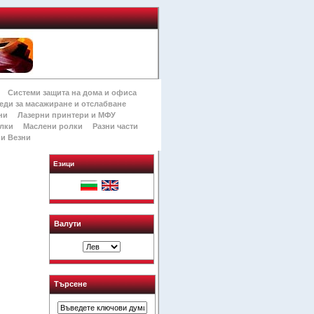
Системи защита на дома и офиса
еди за масажиране и отслабване
ни
Лазерни принтери и МФУ
лки
Маслени ролки
Разни части
и Везни
Езици
Валути
Търсене