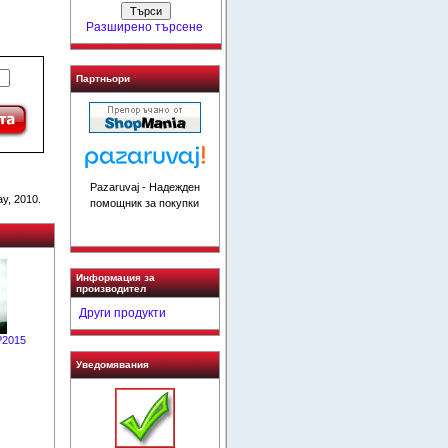
Разширено търсене
Партньори
Pazaruvaj - Надежден
y, 2010.
помощник за покупки
Информация за
производител
Други продукти
 P2015
Уведомявания