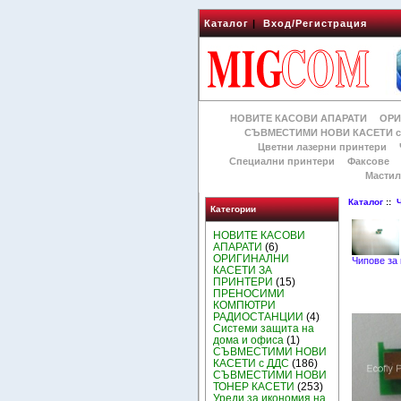
Каталог
|
Вход/Регистрация
НОВИТЕ КАСОВИ АПАРАТИ
ОРИ
СЪВМЕСТИМИ НОВИ КАСЕТИ с
Цветни лазерни принтери
Специални принтери
Факсове
Мастил
Каталог
::
Категории
НОВИТЕ КАСОВИ
АПАРАТИ
(6)
ОРИГИНАЛНИ
Чипове за 
КАСЕТИ ЗА
ПРИНТЕРИ
(15)
ПРЕНОСИМИ
КОМПЮТРИ
РАДИОСТАНЦИИ
(4)
Системи защита на
дома и офиса
(1)
СЪВМЕСТИМИ НОВИ
КАСЕТИ с ДДС
(186)
СЪВМЕСТИМИ НОВИ
ТОНЕР КАСЕТИ
(253)
Уреди за икономия на