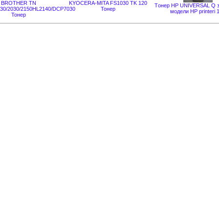
BROTHER ТN
KYOCERA-MITA FS1030 TK 120
Tонер HP UNIVERSAL Q з
130/2030/2150HL2140/DCP7030
Тонер
модели HP printeri 
Тонер