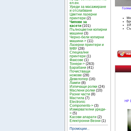
ел.ен.
Уреди за масажиране
Голям
и отслабване
Цветни лазерни
принтери
(2)
Мо
Бру
Чипове за
10
касети
(101)
Съ
Пълноцветни копирни
машини
(3)
Черно-бели копирни
машини->
(11)
Лазерни принтери и
МФУ
(28)
Специални
принтери
(1)
Факсове
(1)
Тонери->
(263)
Барабани
(41)
Почистващи
ножове
(28)
Девелопер
(16)
Лампи
(8)
Изпичащи ролки
(24)
Маслени ролки
(10)
Разни части
(8)
Мастила
(7)
HP 
Electronic
Components->
(3)
Измервателни уреди-
>
(5)
Kасови апарати
(2)
Електронни Везни
(1)
Промоции...