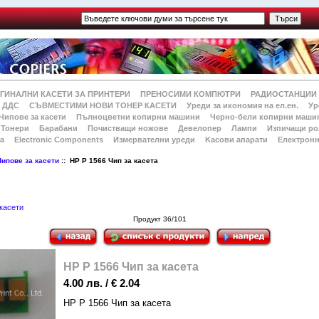
ГИНАЛНИ КАСЕТИ ЗА ПРИНТЕРИ
ПРЕНОСИМИ КОМПЮТРИ
РАДИОСТАНЦИИ
 ДДС
СЪВМЕСТИМИ НОВИ ТОНЕР КАСЕТИ
Уреди за икономия на ел.ен.
Ур
Чипове за касети
Пълноцветни копирни машини
Черно-бели копирни маши
Тонери
Барабани
Почистващи ножове
Девелопер
Лампи
Изпичащи ро
а
Electronic Components
Измервателни уреди
Kасови апарати
Електронн
Чипове за касети
:: HP P 1566 Чип за касета
касети
Продукт 36/101
HP P 1566 Чип за касета
4.00 лв. / € 2.04
HP P 1566 Чип за касета