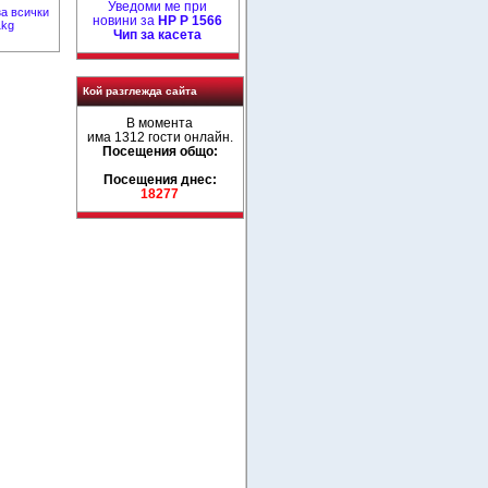
Уведоми ме при
а всички
новини за
HP P 1566
1kg
Чип за касета
Кой разглежда сайта
В момента
има 1312 гости онлайн.
Посещения общо:
Посещения днес:
18277