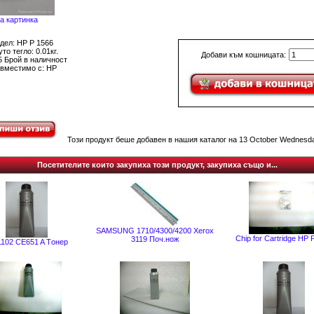
а картинка
дел: HP P 1566
то тегло: 0.01кг.
Добави към кошницата:
5 Брой в наличност
вместимо с: HP
Този продукт беше добавен в нашия каталог на 13 October Wednesda
Посетителите които закупиха този продукт, закупиха също и...
SAMSUNG 1710/4300/4200 Xerox
Chip for Cartridge HP
3119 Поч.нож
1102 CE651 A Tонер