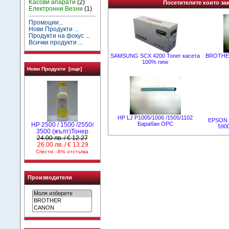
Kасови апарати
(2)
Посетителите които зак
Електронни Везни
(1)
Промоции...
Нови Продукти ...
Продукти на фокус ...
Всички продукти ...
SAMSUNG SCX 4200 Toner касета
BROTHER
100% new
Нови Продукти [още]
HP LJ P1005/1006 /1505/1102
EPSON E
Барабан OPC
HP 2500 / 1500 /2550/
5900
3500 (жълт)Тонер
24.00 лв. / € 12.27
26.00 лв. / € 13.29
Спести: -8% отстъпка
Производители