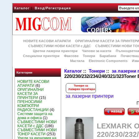
Каталог
|
Вход/Регистрация
НОВИТЕ КАСОВИ АПАРАТИ
ОРИГИНАЛНИ КАСЕТИ ЗА ПРИНТЕР
СЪВМЕСТИМИ НОВИ КАСЕТИ с ДДС
СЪВМЕСТИМИ НОВИ ТОН
Цветни лазерни принтери
Чипове за касети
Пълноцветни
Специални принтери
Факсове
Тонери
Барабани
Почиства
Мастила
Electronic Components
Изм
Каталог
::
Тонери
::
за лазерни
Категории
220/230/232/234/240/321/323Toner 
НОВИТЕ КАСОВИ
АПАРАТИ
(6)
ОРИГИНАЛНИ
КАСЕТИ ЗА
за лазерни принтери
ПРИНТЕРИ
(15)
ПРЕНОСИМИ
П
КОМПЮТРИ
РАДИОСТАНЦИИ
(4)
Системи защита на
дома и офиса
(1)
СЪВМЕСТИМИ НОВИ
LEXMARK O
КАСЕТИ с ДДС
(186)
СЪВМЕСТИМИ НОВИ
220/230/232
ТОНЕР КАСЕТИ
(253)
Уреди за икономия на