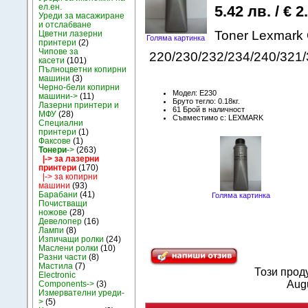
ел.ен.
5.42 лв. / € 2
Уреди за масажиране
и отслабване
Toner Lexmark 
Цветни лазерни
Голяма картинка
принтери
(2)
Чипове за
220/230/232/234/240/321/
касети
(101)
Пълноцветни копирни
машини
(3)
Черно-бели копирни
Модел: E230
машини->
(11)
Бруто тегло: 0.18кг.
Лазерни принтери и
61 Брой в наличност
МФУ
(28)
Съвместимо с: LEXMARK
Специални
принтери
(1)
Факсове
(1)
Тонери
->
(263)
|-> за лазерни
принтери
(170)
|-> за копирни
машини
(93)
Барабани
(41)
Голяма картинка
Почистващи
ножове
(28)
Девелопер
(16)
Лампи
(8)
Изпичащи ролки
(24)
Маслени ролки
(10)
Разни части
(8)
Мастила
(7)
Този прод
Electronic
Augu
Components->
(3)
Измервателни уреди-
>
(5)