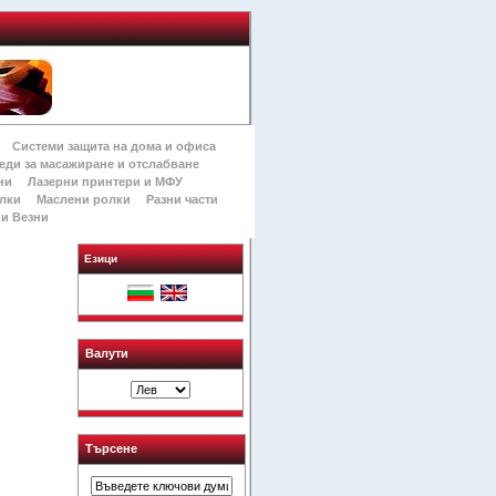
Системи защита на дома и офиса
еди за масажиране и отслабване
ни
Лазерни принтери и МФУ
лки
Маслени ролки
Разни части
и Везни
Езици
Валути
Търсене