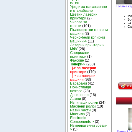
ел.ен.
Голяма ка
Уреди за масажиране
и отслабване
Цветни лазерни
Мо
принтери
(2)
Бру
Чипове за
24
касети
(101)
Съ
Пълноцветни копирни
машини
(3)
Черно-бели копирни
машини->
(11)
Лазерни принтери и
МФУ
(28)
Специални
принтери
(1)
Факсове
(1)
Тонери
->
(263)
|-> за лазерни
принтери
(170)
|-> за копирни
машини
(93)
Барабани
(41)
Почистващи
ножове
(28)
Девелопер
(16)
Лампи
(8)
Изпичащи ролки
(24)
Маслени ролки
(10)
Разни части
(8)
Мастила
(7)
Electronic
Components->
(3)
Измервателни уреди-
>
(5)
Тонер SA