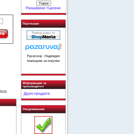
Разширено търсене
Партньори
Pazaruvaj - Надежден
помощник за покупки
Информация за
производител
2010.
Други продукти
Уведомявания