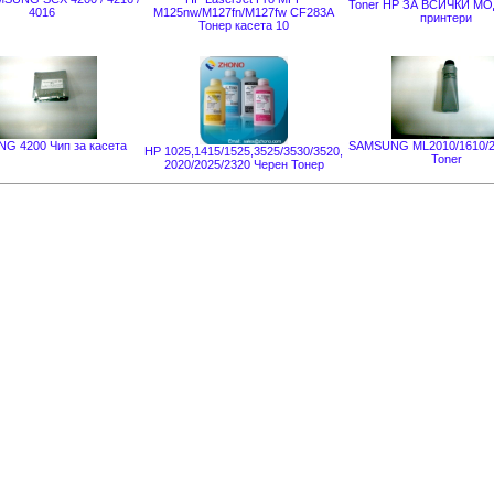
Toner HP ЗА ВСИЧКИ М
4016
M125nw/M127fn/M127fw CF283A
принтери
Тонер касета 10
G 4200 Чип за касета
SAMSUNG ML2010/1610/2
HP 1025,1415/1525,3525/3530/3520,
Toner
2020/2025/2320 Черен Тонер