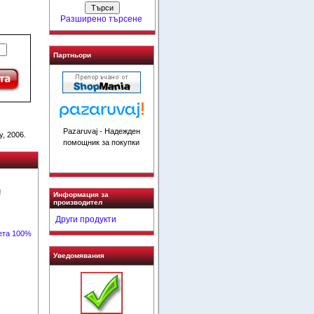
Разширено търсене
Партньори
Pazaruvaj - Надежден
, 2006.
помощник за покупки
Информация за
производител
Други продукти
ета 100%
Уведомявания