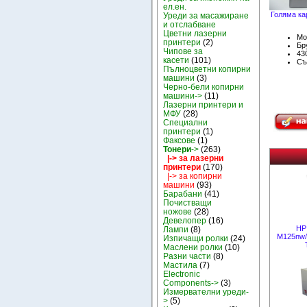
ел.ен.
Голяма ка
Уреди за масажиране
и отслабване
Цветни лазерни
Мо
принтери
(2)
Бру
Чипове за
43
касети
(101)
Съ
Пълноцветни копирни
машини
(3)
Черно-бели копирни
машини->
(11)
Лазерни принтери и
МФУ
(28)
Специални
принтери
(1)
Факсове
(1)
Тонери
->
(263)
|-> за лазерни
принтери
(170)
|-> за копирни
машини
(93)
Барабани
(41)
Почистващи
ножове
(28)
Девелопер
(16)
HP
Лампи
(8)
M125nw/
Изпичащи ролки
(24)
Маслени ролки
(10)
Разни части
(8)
Мастила
(7)
Electronic
Components->
(3)
Измервателни уреди-
>
(5)