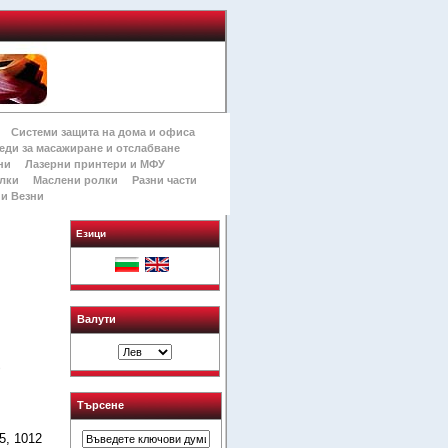
Системи защита на дома и офиса
еди за масажиране и отслабване
ни
Лазерни принтери и МФУ
лки
Маслени ролки
Разни части
и Везни
Езици
Валути
р
Търсене
5, 1012