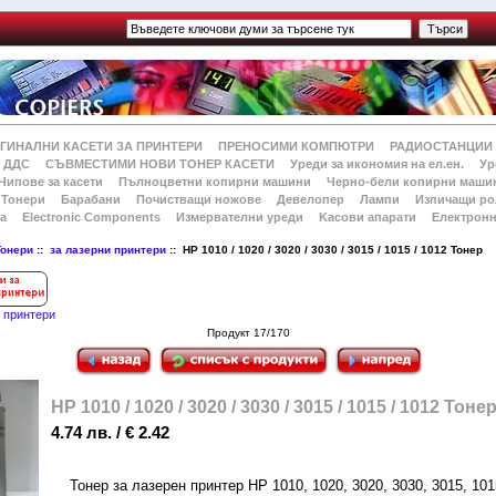
ГИНАЛНИ КАСЕТИ ЗА ПРИНТЕРИ
ПРЕНОСИМИ КОМПЮТРИ
РАДИОСТАНЦИИ
 ДДС
СЪВМЕСТИМИ НОВИ ТОНЕР КАСЕТИ
Уреди за икономия на ел.ен.
Ур
Чипове за касети
Пълноцветни копирни машини
Черно-бели копирни маши
Тонери
Барабани
Почистващи ножове
Девелопер
Лампи
Изпичащи ро
а
Electronic Components
Измервателни уреди
Kасови апарати
Електронн
Тонери
::
за лазерни принтери
:: HP 1010 / 1020 / 3020 / 3030 / 3015 / 1015 / 1012 Тонер
и принтери
Продукт 17/170
HP 1010 / 1020 / 3020 / 3030 / 3015 / 1015 / 1012 Тоне
4.74 лв. / € 2.42
Тонер за лазерен принтер HP 1010, 1020, 3020, 3030, 3015, 101