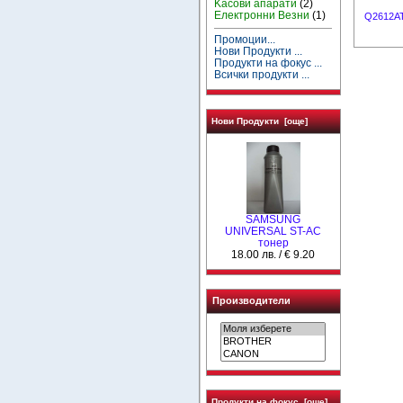
Kасови апарати
(2)
Електронни Везни
(1)
Q2612AT
Промоции...
Нови Продукти ...
Продукти на фокус ...
Всички продукти ...
Нови Продукти [още]
SAMSUNG
UNIVERSAL ST-AC
тонер
18.00 лв. / € 9.20
Производители
Продукти на фокус [още]