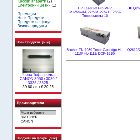
Kасови апарати
(2)
Електронни Везни
(1)
HP LaserJet Pro MFP
HP Q26
M125nw/M127fn/M127fw CF283A
Промоции...
Тонер касета 10
Нови Продукти ...
Продукти на фокус ...
Всички продукти ...
Нови Продукти [още]
Brother TN-1030 Toner Cartridge HL-
Q2612A
1110/ HL-1112/ DCP-1510/
Горна Тефл. ролка
CANON 3050 / 3030 /
3325 / 3825
39.60 лв. / € 20.25
Производители
Продукти на фокус [още]