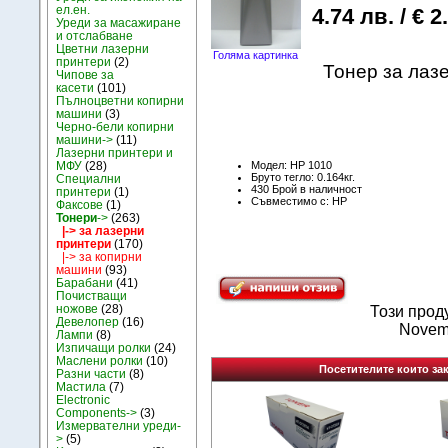
ел.ен.
4.74 лв. / € 2
Уреди за масажиране
и отслабване
Цветни лазерни
Голяма картинка
принтери
(2)
Тонер за лаз
Чипове за
касети
(101)
Пълноцветни копирни
машини
(3)
Черно-бели копирни
машини->
(11)
Лазерни принтери и
МФУ
(28)
Модел: HP 1010
Бруто тегло: 0.164кг.
Специални
430 Брой в наличност
принтери
(1)
Съвместимо с: HP
Факсове
(1)
Тонери
->
(263)
|-> за лазерни
принтери
(170)
|-> за копирни
машини
(93)
Барабани
(41)
Почистващи
ножове
(28)
Този прод
Девелопер
(16)
Novem
Лампи
(8)
Изпичащи ролки
(24)
Маслени ролки
(10)
Посетителите които зак
Разни части
(8)
Мастила
(7)
Electronic
Components->
(3)
Измервателни уреди-
>
(5)