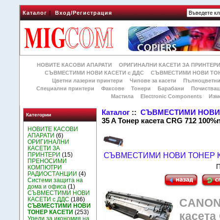
Каталог
|
Вход/Регистрация
НОВИТЕ КАСОВИ АПАРАТИ
ОРИГИНАЛНИ КАСЕТИ ЗА ПРИНТЕР
СЪВМЕСТИМИ НОВИ КАСЕТИ с ДДС
СЪВМЕСТИМИ НОВИ ТОН
Цветни лазерни принтери
Чипове за касети
Пълноцветни
Специални принтери
Факсове
Тонери
Барабани
Почиства
Мастила
Electronic Components
Изм
Каталог
::
СЪВМЕСТИМИ НОВИ 
Категории
35 A Тонер касета CRG 712 100%
НОВИТЕ КАСОВИ
АПАРАТИ
(6)
ОРИГИНАЛНИ
КАСЕТИ ЗА
ПРИНТЕРИ
(15)
СЪВМЕСТИМИ НОВИ ТОНЕР 
ПРЕНОСИМИ
П
КОМПЮТРИ
РАДИОСТАНЦИИ
(4)
Системи защита на
дома и офиса
(1)
СЪВМЕСТИМИ НОВИ
КАСЕТИ с ДДС
(186)
CANON 
СЪВМЕСТИМИ НОВИ
ТОНЕР КАСЕТИ
(253)
касета
Уреди за икономия на