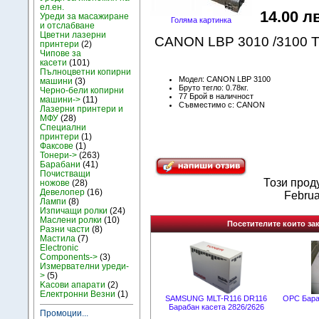
ел.ен.
14.00 лв
Уреди за масажиране
Голяма картинка
и отслабване
Цветни лазерни
CANON LBP 3010 /3100 
принтери
(2)
Чипове за
касети
(101)
Пълноцветни копирни
Модел: CANON LBP 3100
машини
(3)
Бруто тегло: 0.78кг.
Черно-бели копирни
77 Брой в наличност
машини->
(11)
Съвместимо с: CANON
Лазерни принтери и
МФУ
(28)
Специални
принтери
(1)
Факсове
(1)
Тонери->
(263)
Барабани
(41)
Почистващи
Този прод
ножове
(28)
Девелопер
(16)
Februa
Лампи
(8)
Изпичащи ролки
(24)
Маслени ролки
(10)
Посетителите които зак
Разни части
(8)
Мастила
(7)
Electronic
Components->
(3)
Измервателни уреди-
>
(5)
Kасови апарати
(2)
Електронни Везни
(1)
SAMSUNG MLT-R116 DR116
OPC Бараб
Барабан касета 2826/2626
Промоции...