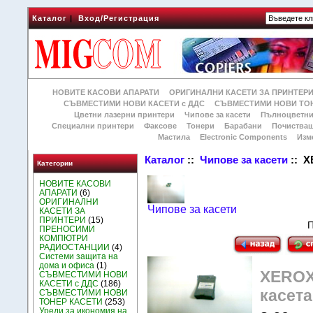
Каталог
|
Вход/Регистрация
НОВИТЕ КАСОВИ АПАРАТИ
ОРИГИНАЛНИ КАСЕТИ ЗА ПРИНТЕР
СЪВМЕСТИМИ НОВИ КАСЕТИ с ДДС
СЪВМЕСТИМИ НОВИ ТОН
Цветни лазерни принтери
Чипове за касети
Пълноцветни
Специални принтери
Факсове
Тонери
Барабани
Почиства
Мастила
Electronic Components
Изм
Каталог
::
Чипове за касети
:: X
Категории
НОВИТЕ КАСОВИ
АПАРАТИ
(6)
ОРИГИНАЛНИ
Чипове за касети
КАСЕТИ ЗА
ПРИНТЕРИ
(15)
П
ПРЕНОСИМИ
КОМПЮТРИ
РАДИОСТАНЦИИ
(4)
Системи защита на
дома и офиса
(1)
XEROX 
СЪВМЕСТИМИ НОВИ
КАСЕТИ с ДДС
(186)
касет
СЪВМЕСТИМИ НОВИ
ТОНЕР КАСЕТИ
(253)
Уреди за икономия на