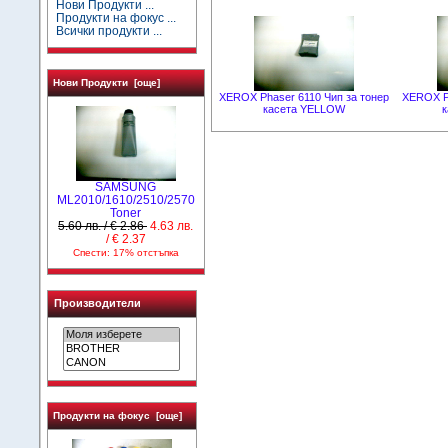
Нови Продукти ...
Продукти на фокус ...
Всички продукти ...
Нови Продукти [още]
XEROX Phaser 6110 Чип за тонер
XEROX Ph
касета YELLOW
SAMSUNG
ML2010/1610/2510/2570
Toner
5.60 лв. / € 2.86
4.63 лв.
/ € 2.37
Спести: 17% отстъпка
Производители
Продукти на фокус [още]