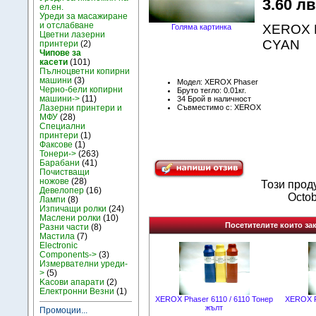
3.60 лв.
ел.ен.
Уреди за масажиране
и отслабване
XEROX P
Голяма картинка
Цветни лазерни
CYAN
принтери
(2)
Чипове за
касети
(101)
Пълноцветни копирни
машини
(3)
Модел: XEROX Phaser
Черно-бели копирни
Бруто тегло: 0.01кг.
машини->
(11)
34 Брой в наличност
Съвместимо с: XEROX
Лазерни принтери и
МФУ
(28)
Специални
принтери
(1)
Факсове
(1)
Тонери->
(263)
Барабани
(41)
Почистващи
ножове
(28)
Този прод
Девелопер
(16)
Octob
Лампи
(8)
Изпичащи ролки
(24)
Маслени ролки
(10)
Посетителите които зак
Разни части
(8)
Мастила
(7)
Electronic
Components->
(3)
Измервателни уреди-
>
(5)
Kасови апарати
(2)
Електронни Везни
(1)
XEROX Phaser 6110 / 6110 Тонер
XEROX P
жълт
Промоции...