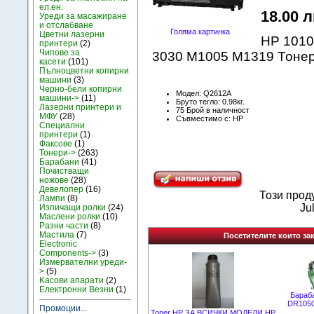
ел.ен.
18.00 л
Уреди за масажиране
и отслабване
Голяма картинка
Цветни лазерни
HP 1010,
принтери
(2)
Чипове за
3030 M1005 M1319 Тонер
касети
(101)
Пълноцветни копирни
машини
(3)
Черно-бели копирни
Модел: Q2612A
машини->
(11)
Бруто тегло: 0.98кг.
Лазерни принтери и
75 Брой в наличност
МФУ
(28)
Съвместимо с: HP
Специални
принтери
(1)
Факсове
(1)
Тонери->
(263)
Барабани
(41)
Почистващи
ножове
(28)
Девелопер
(16)
Този прод
Лампи
(8)
Ju
Изпичащи ролки
(24)
Маслени ролки
(10)
Разни части
(8)
Мастила
(7)
Посетителите които зак
Electronic
Components->
(3)
Измервателни уреди-
>
(5)
Kасови апарати
(2)
Електронни Везни
(1)
Бараб
DR1050
Промоции...
Toner HP ЗА ВСИЧКИ МОДЕЛИ HP