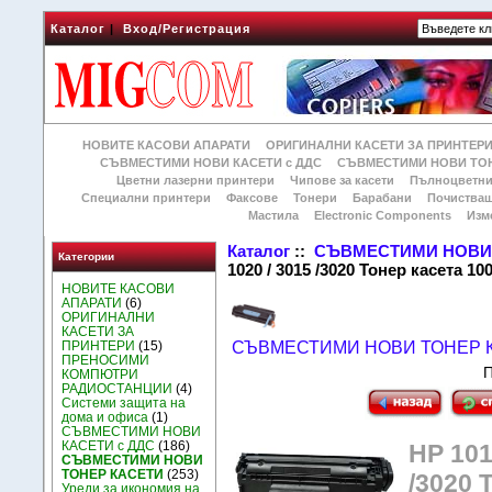
Каталог
|
Вход/Регистрация
НОВИТЕ КАСОВИ АПАРАТИ
ОРИГИНАЛНИ КАСЕТИ ЗА ПРИНТЕР
СЪВМЕСТИМИ НОВИ КАСЕТИ с ДДС
СЪВМЕСТИМИ НОВИ ТОН
Цветни лазерни принтери
Чипове за касети
Пълноцветни
Специални принтери
Факсове
Тонери
Барабани
Почиства
Мастила
Electronic Components
Изм
Каталог
::
СЪВМЕСТИМИ НОВИ 
Категории
1020 / 3015 /3020 Тонер касета 1
НОВИТЕ КАСОВИ
АПАРАТИ
(6)
ОРИГИНАЛНИ
КАСЕТИ ЗА
ПРИНТЕРИ
(15)
СЪВМЕСТИМИ НОВИ ТОНЕР 
ПРЕНОСИМИ
П
КОМПЮТРИ
РАДИОСТАНЦИИ
(4)
Системи защита на
дома и офиса
(1)
СЪВМЕСТИМИ НОВИ
КАСЕТИ с ДДС
(186)
HP 1010
СЪВМЕСТИМИ НОВИ
ТОНЕР КАСЕТИ
(253)
/3020 
Уреди за икономия на