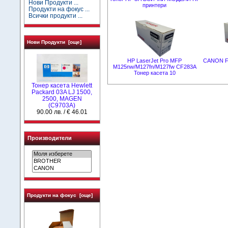
Нови Продукти ...
принтери
Продукти на фокус ...
Всички продукти ...
Нови Продукти [още]
HP LaserJet Pro MFP
CANON FX
M125nw/M127fn/M127fw CF283A
Тонер касета 10
Тонер касета Hewlett
Packard 03A LJ 1500,
2500, MAGEN
(C9703A)
90.00 лв. / € 46.01
Производители
Продукти на фокус [още]