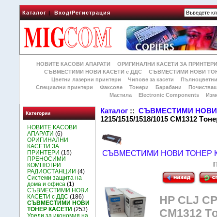
Каталог
|
Вход/Регистрация
НОВИТЕ КАСОВИ АПАРАТИ
ОРИГИНАЛНИ КАСЕТИ ЗА ПРИНТЕР
СЪВМЕСТИМИ НОВИ КАСЕТИ с ДДС
СЪВМЕСТИМИ НОВИ ТОН
Цветни лазерни принтери
Чипове за касети
Пълноцветни
Специални принтери
Факсове
Тонери
Барабани
Почиства
Мастила
Electronic Components
Изм
Каталог
::
СЪВМЕСТИМИ НОВИ 
Категории
1215/1515/1518/1015 CM1312 Tон
НОВИТЕ КАСОВИ
АПАРАТИ
(6)
ОРИГИНАЛНИ
КАСЕТИ ЗА
ПРИНТЕРИ
(15)
СЪВМЕСТИМИ НОВИ ТОНЕР 
ПРЕНОСИМИ
П
КОМПЮТРИ
РАДИОСТАНЦИИ
(4)
Системи защита на
дома и офиса
(1)
СЪВМЕСТИМИ НОВИ
КАСЕТИ с ДДС
(186)
HP CLJ CP
СЪВМЕСТИМИ НОВИ
ТОНЕР КАСЕТИ
(253)
CM1312 Tо
Уреди за икономия на