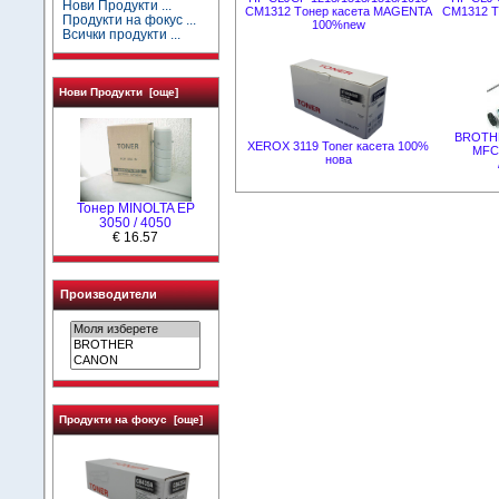
Нови Продукти ...
CM1312 Tонер касета MAGENTA
CM1312 T
Продукти на фокус ...
100%new
Всички продукти ...
Нови Продукти [още]
BROTHE
XEROX 3119 Toner касета 100%
MFC 
нова
Тонер MINOLTA EP
3050 / 4050
€ 16.57
Производители
Продукти на фокус [още]