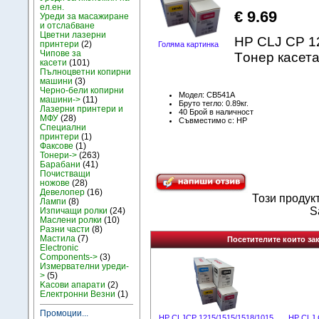
ел.ен.
€ 9.69
Уреди за масажиране
и отслабване
Цветни лазерни
HP CLJ CP 1
принтери
(2)
Голяма картинка
Чипове за
Tонер касет
касети
(101)
Пълноцветни копирни
машини
(3)
Черно-бели копирни
Модел: CB541A
машини->
(11)
Бруто тегло: 0.89кг.
Лазерни принтери и
40 Брой в наличност
МФУ
(28)
Съвместимо с: HP
Специални
принтери
(1)
Факсове
(1)
Тонери->
(263)
Барабани
(41)
Почистващи
ножове
(28)
Девелопер
(16)
Този продук
Лампи
(8)
S
Изпичащи ролки
(24)
Маслени ролки
(10)
Разни части
(8)
Мастила
(7)
Посетителите които зак
Electronic
Components->
(3)
Измервателни уреди-
>
(5)
Kасови апарати
(2)
Електронни Везни
(1)
Промоции...
HP CLJCP 1215/1515/1518/1015
HP CLJ 