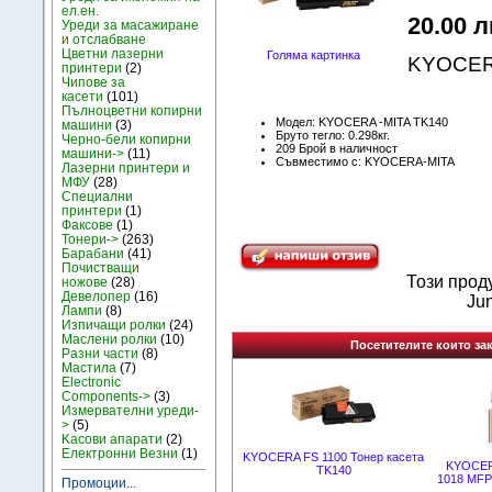
ел.ен.
20.00 л
Уреди за масажиране
и отслабване
Цветни лазерни
Голяма картинка
KYOCERA
принтери
(2)
Чипове за
касети
(101)
Пълноцветни копирни
Модел: KYOCERA -MITA TK140
машини
(3)
Бруто тегло: 0.298кг.
Черно-бели копирни
209 Брой в наличност
машини->
(11)
Съвместимо с: KYOCERA-MITA
Лазерни принтери и
МФУ
(28)
Специални
принтери
(1)
Факсове
(1)
Тонери->
(263)
Барабани
(41)
Почистващи
Този прод
ножове
(28)
Девелопер
(16)
Jun
Лампи
(8)
Изпичащи ролки
(24)
Маслени ролки
(10)
Посетителите които зак
Разни части
(8)
Мастила
(7)
Electronic
Components->
(3)
Измервателни уреди-
>
(5)
Kасови апарати
(2)
Електронни Везни
(1)
KYOCERA FS 1100 Тонер касета
KYOCERA
TK140
1018 MFP
Промоции...