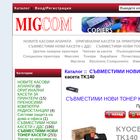
Каталог
|
Вход/Регистрация
НОВИТЕ КАСОВИ АПАРАТИ
ОРИГИНАЛНИ КАСЕТИ ЗА ПРИНТЕР
СЪВМЕСТИМИ НОВИ КАСЕТИ с ДДС
СЪВМЕСТИМИ НОВИ ТОН
Цветни лазерни принтери
Чипове за касети
Пълноцветни
Специални принтери
Факсове
Тонери
Барабани
Почиства
Мастила
Electronic Components
Изм
Каталог
::
СЪВМЕСТИМИ НОВИ 
Категории
касета TK140
НОВИТЕ КАСОВИ
АПАРАТИ
(6)
ОРИГИНАЛНИ
КАСЕТИ ЗА
ПРИНТЕРИ
(15)
СЪВМЕСТИМИ НОВИ ТОНЕР 
ПРЕНОСИМИ
П
КОМПЮТРИ
РАДИОСТАНЦИИ
(4)
Системи защита на
дома и офиса
(1)
СЪВМЕСТИМИ НОВИ
КАСЕТИ с ДДС
(186)
KYOCE
СЪВМЕСТИМИ НОВИ
ТОНЕР КАСЕТИ
(253)
TK140
Уреди за икономия на