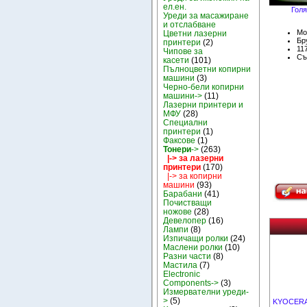
ел.ен.
Голя
Уреди за масажиране
и отслабване
Мо
Цветни лазерни
Бру
принтери
(2)
11
Чипове за
Съ
касети
(101)
Пълноцветни копирни
машини
(3)
Черно-бели копирни
машини->
(11)
Лазерни принтери и
МФУ
(28)
Специални
принтери
(1)
Факсове
(1)
Тонери
->
(263)
|-> за лазерни
принтери
(170)
|-> за копирни
машини
(93)
Барабани
(41)
Почистващи
ножове
(28)
Девелопер
(16)
Лампи
(8)
Изпичащи ролки
(24)
Маслени ролки
(10)
Разни части
(8)
Мастила
(7)
Electronic
Components->
(3)
Измервателни уреди-
>
(5)
KYOCERA-