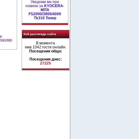
Уведоми ме при
новини за
KYOCERA-
MITA
FS2000/3900/4000
Tk310 Тонер
Кой разглежда сайта
TK
/590/880
В момента
има 1042 гости онлайн.
Посещения общо:
Посещения днес:
27225