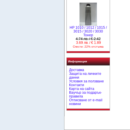
HP 1010 / 1012 / 1015 /
3015 / 3020 / 3030
Тонер
4.74 лв. / € 2.42
3.69 лв. / € 1.89
Спести: 22% отстъпка
Информация
Доставка
Защита на личните
данни
Условия за ползване
Контакти
Карта на сайта
Ваучър за подарък-
правила
Отписване от e-mail
новини