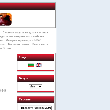
Системи защита на дома и офиса
еди за масажиране и отслабване
ни
Лазерни принтери и МФУ
лки
Маслени ролки
Разни части
и Везни
Езици
Валути
нер
Търсене