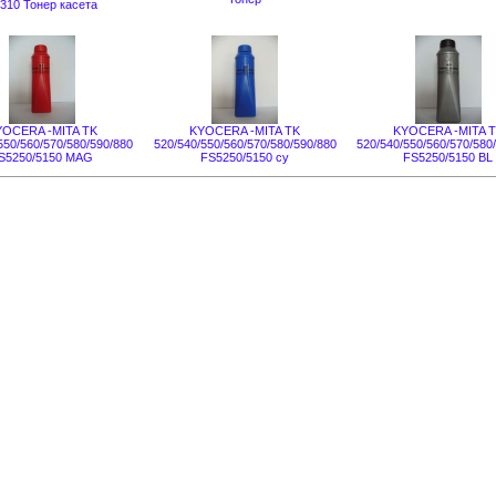
310 Тонер касета
YOCERA -MITA TK
KYOCERA -MITA TK
KYOCERA -MITA 
550/560/570/580/590/880
520/540/550/560/570/580/590/880
520/540/550/560/570/580
S5250/5150 MAG
FS5250/5150 cy
FS5250/5150 BL