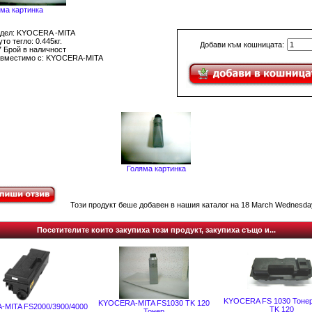
ма картинка
дел: KYOCERA -MITA
то тегло: 0.445кг.
Добави към кошницата:
7 Брой в наличност
вместимо с: KYOCERA-MITA
Голяма картинка
Този продукт беше добавен в нашия каталог на 18 March Wednesday
Посетителите които закупиха този продукт, закупиха също и...
KYOCERA FS 1030 Тонер
KYOCERA-MITA FS1030 TK 120
MITA FS2000/3900/4000
TK 120
Тонер