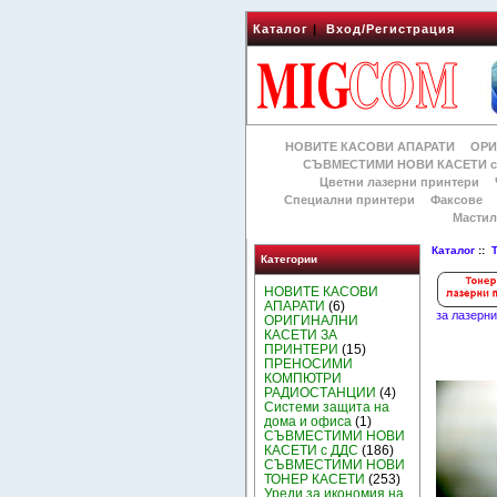
Каталог
|
Вход/Регистрация
НОВИТЕ КАСОВИ АПАРАТИ
ОРИ
СЪВМЕСТИМИ НОВИ КАСЕТИ с
Цветни лазерни принтери
Специални принтери
Факсове
Мастил
Каталог
::
Категории
НОВИТЕ КАСОВИ
АПАРАТИ
(6)
за лазерн
ОРИГИНАЛНИ
КАСЕТИ ЗА
ПРИНТЕРИ
(15)
ПРЕНОСИМИ
КОМПЮТРИ
РАДИОСТАНЦИИ
(4)
Системи защита на
дома и офиса
(1)
СЪВМЕСТИМИ НОВИ
КАСЕТИ с ДДС
(186)
СЪВМЕСТИМИ НОВИ
ТОНЕР КАСЕТИ
(253)
Уреди за икономия на