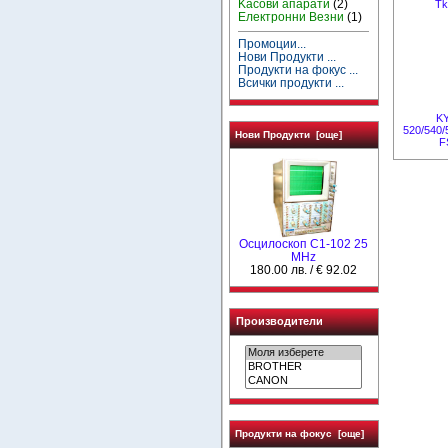
Kасови апарати
(2)
Tk
Електронни Везни
(1)
Промоции...
Нови Продукти ...
Продукти на фокус ...
Всички продукти ...
K
520/540/
Нови Продукти [още]
F
Осцилоскоп С1-102 25
MHz
180.00 лв. / € 92.02
Производители
Продукти на фокус [още]