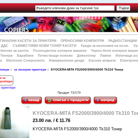
ГИНАЛНИ КАСЕТИ ЗА ПРИНТЕРИ
ПРЕНОСИМИ КОМПЮТРИ
РАДИОСТАНЦИИ
 ДДС
СЪВМЕСТИМИ НОВИ ТОНЕР КАСЕТИ
Уреди за икономия на ел.ен.
Ур
Чипове за касети
Пълноцветни копирни машини
Черно-бели копирни маши
Тонери
Барабани
Почистващи ножове
Девелопер
Лампи
Изпичащи ро
а
Electronic Components
Измервателни уреди
Kасови апарати
Електронн
Тонери
::
за лазерни принтери
:: KYOCERA-MITA FS2000/3900/4000 Tk310 Тонер
и принтери
Продукт 72/170
KYOCERA-MITA FS2000/3900/4000 Tk310 То
23.00 лв. / € 11.76
KYOCERA-MITA FS2000/3900/4000 Tk310 Тонер