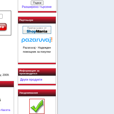
Разширено търсене
Партньори
Pazaruvaj - Надежден
помощник за покупки
Информация за
производител
, 2009.
Други продукти
Уведомявания
 Касета