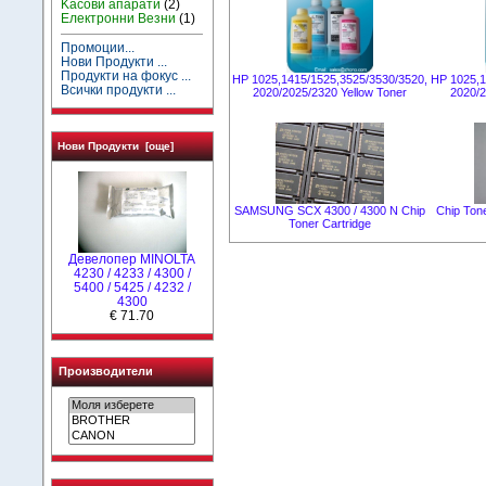
Kасови апарати
(2)
Електронни Везни
(1)
Промоции...
Нови Продукти ...
Продукти на фокус ...
HP 1025,1415/1525,3525/3530/3520,
HP 1025,1
Всички продукти ...
2020/2025/2320 Yellow Toner
2020/
Нови Продукти [още]
SAMSUNG SCX 4300 / 4300 N Chip
Chip Ton
Toner Cartridge
Девелопер MINOLTA
4230 / 4233 / 4300 /
5400 / 5425 / 4232 /
4300
€ 71.70
Производители