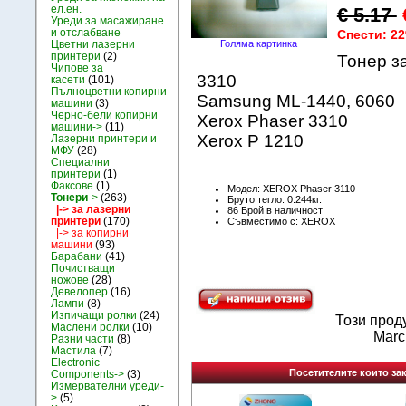
ел.ен.
€ 5.17
Уреди за масажиране
и отслабване
Спести: 2
Цветни лазерни
Голяма картинка
принтери
(2)
Тонер за
Чипове за
3310
касети
(101)
Пълноцветни копирни
Samsung ML-1440, 6060
машини
(3)
Черно-бели копирни
Xerox Phaser 3310
машини->
(11)
Xerox P 1210
Лазерни принтери и
МФУ
(28)
Специални
принтери
(1)
Факсове
(1)
Модел: XEROX Phaser 3110
Тонери
->
(263)
Бруто тегло: 0.244кг.
|-> за лазерни
86 Брой в наличност
принтери
(170)
Съвместимо с: XEROX
|-> за копирни
машини
(93)
Барабани
(41)
Почистващи
ножове
(28)
Девелопер
(16)
Лампи
(8)
Изпичащи ролки
(24)
Този прод
Маслени ролки
(10)
Marc
Разни части
(8)
Мастила
(7)
Electronic
Посетителите които зак
Components->
(3)
Измервателни уреди-
>
(5)