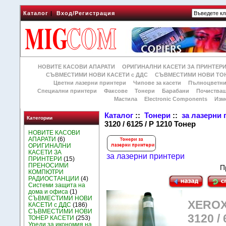
Каталог
|
Вход/Регистрация
НОВИТЕ КАСОВИ АПАРАТИ
ОРИГИНАЛНИ КАСЕТИ ЗА ПРИНТЕР
СЪВМЕСТИМИ НОВИ КАСЕТИ с ДДС
СЪВМЕСТИМИ НОВИ ТОН
Цветни лазерни принтери
Чипове за касети
Пълноцветни
Специални принтери
Факсове
Тонери
Барабани
Почиства
Мастила
Electronic Components
Изм
Каталог
::
Тонери
::
за лазерни
Категории
3120 / 6125 / P 1210 Тонер
НОВИТЕ КАСОВИ
АПАРАТИ
(6)
ОРИГИНАЛНИ
КАСЕТИ ЗА
за лазерни принтери
ПРИНТЕРИ
(15)
ПРЕНОСИМИ
П
КОМПЮТРИ
РАДИОСТАНЦИИ
(4)
Системи защита на
дома и офиса
(1)
СЪВМЕСТИМИ НОВИ
XEROX 
КАСЕТИ с ДДС
(186)
СЪВМЕСТИМИ НОВИ
3120 /
ТОНЕР КАСЕТИ
(253)
Уреди за икономия на