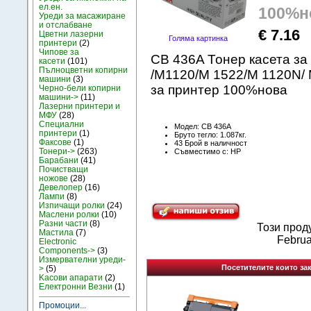
ел.ен.
100%н
Уреди за масажиране
и отслабване
€ 7.16
Цветни лазерни
Голяма картинка
принтери
(2)
Чипове за
CB 436A Тонер касета за
касети
(101)
Пълноцветни копирни
/M1120/M 1522/M 1120N/
машини
(3)
за принтер 100%нова
Черно-бели копирни
машини->
(11)
Лазерни принтери и
МФУ
(28)
Специални
Модел: CB 436A
принтери
(1)
Бруто тегло: 1.087кг.
Факсове
(1)
43 Брой в наличност
Тонери->
(263)
Съвместимо с: HP
Барабани
(41)
Почистващи
ножове
(28)
Девелопер
(16)
Лампи
(8)
Изпичащи ролки
(24)
Маслени ролки
(10)
Разни части
(8)
Този прод
Мастила
(7)
Februa
Electronic
Components->
(3)
Измервателни уреди-
Посетителите които зак
>
(5)
Kасови апарати
(2)
Електронни Везни
(1)
Промоции...