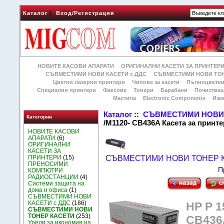
Каталог
|
Вход/Регистрация
НОВИТЕ КАСОВИ АПАРАТИ
ОРИГИНАЛНИ КАСЕТИ ЗА ПРИНТЕР
СЪВМЕСТИМИ НОВИ КАСЕТИ с ДДС
СЪВМЕСТИМИ НОВИ ТОН
Цветни лазерни принтери
Чипове за касети
Пълноцветни
Специални принтери
Факсове
Тонери
Барабани
Почиства
Мастила
Electronic Components
Изм
Каталог
::
СЪВМЕСТИМИ НОВИ 
Категории
/M1120- CB436A Касета за принт
НОВИТЕ КАСОВИ
АПАРАТИ
(6)
ОРИГИНАЛНИ
КАСЕТИ ЗА
ПРИНТЕРИ
(15)
СЪВМЕСТИМИ НОВИ ТОНЕР 
ПРЕНОСИМИ
П
КОМПЮТРИ
РАДИОСТАНЦИИ
(4)
Системи защита на
дома и офиса
(1)
СЪВМЕСТИМИ НОВИ
КАСЕТИ с ДДС
(186)
HP P 1
СЪВМЕСТИМИ НОВИ
ТОНЕР КАСЕТИ
(253)
CB436A
Уреди за икономия на