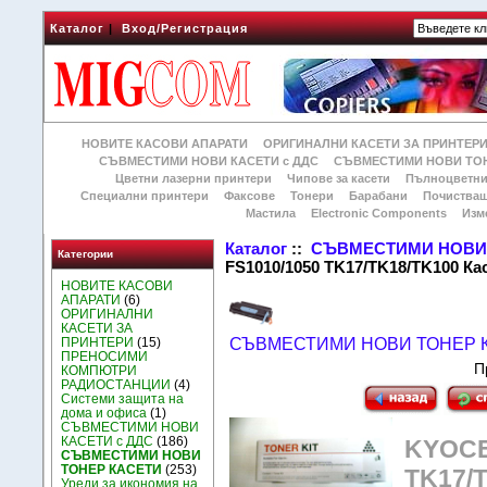
Каталог
|
Вход/Регистрация
НОВИТЕ КАСОВИ АПАРАТИ
ОРИГИНАЛНИ КАСЕТИ ЗА ПРИНТЕР
СЪВМЕСТИМИ НОВИ КАСЕТИ с ДДС
СЪВМЕСТИМИ НОВИ ТОН
Цветни лазерни принтери
Чипове за касети
Пълноцветни
Специални принтери
Факсове
Тонери
Барабани
Почиства
Мастила
Electronic Components
Изм
Каталог
::
СЪВМЕСТИМИ НОВИ 
Категории
FS1010/1050 TK17/TK18/TK100 Ка
НОВИТЕ КАСОВИ
АПАРАТИ
(6)
ОРИГИНАЛНИ
КАСЕТИ ЗА
ПРИНТЕРИ
(15)
СЪВМЕСТИМИ НОВИ ТОНЕР 
ПРЕНОСИМИ
П
КОМПЮТРИ
РАДИОСТАНЦИИ
(4)
Системи защита на
дома и офиса
(1)
СЪВМЕСТИМИ НОВИ
КАСЕТИ с ДДС
(186)
KYOCE
СЪВМЕСТИМИ НОВИ
ТОНЕР КАСЕТИ
(253)
TK17/T
Уреди за икономия на