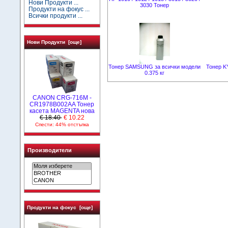
Нови Продукти ...
3030 Тонер
Продукти на фокус ...
Всички продукти ...
Нови Продукти [още]
Тонер SAMSUNG за всички модели
Тонер K
0.375 кг
CANON CRG-716M -
CR1978B002AA Тонер
касета MAGENTA нова
€ 18.40
€ 10.22
Спести: 44% отстъпка
Производители
Продукти на фокус [още]