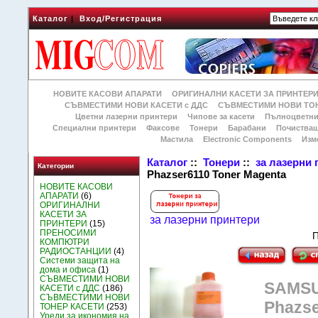
Каталог
|
Вход/Регистрация
НОВИТЕ КАСОВИ АПАРАТИ
ОРИГИНАЛНИ КАСЕТИ ЗА ПРИНТЕР
СЪВМЕСТИМИ НОВИ КАСЕТИ с ДДС
СЪВМЕСТИМИ НОВИ ТОН
Цветни лазерни принтери
Чипове за касети
Пълноцветни
Специални принтери
Факсове
Тонери
Барабани
Почиства
Мастила
Electronic Components
Изм
Каталог
::
Тонери
::
за лазерни
Категории
Phazser6110 Toner Magenta
НОВИТЕ КАСОВИ
АПАРАТИ
(6)
ОРИГИНАЛНИ
КАСЕТИ ЗА
за лазерни принтери
ПРИНТЕРИ
(15)
ПРЕНОСИМИ
П
КОМПЮТРИ
РАДИОСТАНЦИИ
(4)
Системи защита на
дома и офиса
(1)
СЪВМЕСТИМИ НОВИ
SAMSU
КАСЕТИ с ДДС
(186)
СЪВМЕСТИМИ НОВИ
Phazse
ТОНЕР КАСЕТИ
(253)
Уреди за икономия на