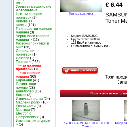
ел.ен.
€ 6.44
Уреди за масажиране
и отслабване
SAMSUN
Цветни лазерни
Голяма картинка
принтери
(2)
Toner M
Чипове за
касети
(101)
Пълноцветни копирни
машини
(3)
Модел: SAMSUNG
Черно-бели копирни
Бруто тегло: 0.088кг.
машини->
(11)
128 Брой в наличност
Лазерни принтери и
Съвместимо с: SAMSUNG
МФУ
(28)
Специални
принтери
(1)
Факсове
(1)
Тонери
->
(263)
|-> за лазерни
принтери
(170)
|-> за копирни
машини
(93)
Този прод
Барабани
(41)
Janu
Почистващи
ножове
(28)
Девелопер
(16)
Посетителите които зак
Лампи
(8)
Изпичащи ролки
(24)
Маслени ролки
(10)
Разни части
(8)
Мастила
(7)
Electronic
Components->
(3)
Измервателни уреди-
KYOCERA-MITA FS1030 TK 120
Тонер S
>
(5)
Тонер