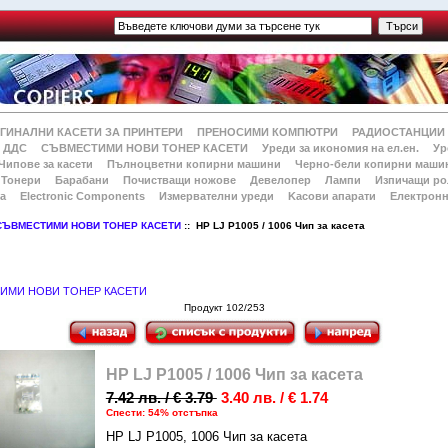
ГИНАЛНИ КАСЕТИ ЗА ПРИНТЕРИ
ПРЕНОСИМИ КОМПЮТРИ
РАДИОСТАНЦИИ
 ДДС
СЪВМЕСТИМИ НОВИ ТОНЕР КАСЕТИ
Уреди за икономия на ел.ен.
Ур
Чипове за касети
Пълноцветни копирни машини
Черно-бели копирни маши
Тонери
Барабани
Почистващи ножове
Девелопер
Лампи
Изпичащи ро
а
Electronic Components
Измервателни уреди
Kасови апарати
Електронн
СЪВМЕСТИМИ НОВИ ТОНЕР КАСЕТИ
:: HP LJ P1005 / 1006 Чип за касета
ИМИ НОВИ ТОНЕР КАСЕТИ
Продукт 102/253
HP LJ P1005 / 1006 Чип за касета
7.42 лв. / € 3.79
3.40 лв. / € 1.74
Спести: 54% отстъпка
HP LJ P1005, 1006 Чип за касета