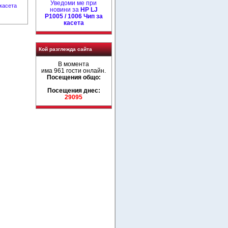
Уведоми ме при
касета
новини за
HP LJ
P1005 / 1006 Чип за
касета
Кой разглежда сайта
В момента
има 961 гости онлайн.
Посещения общо:
Посещения днес:
29095