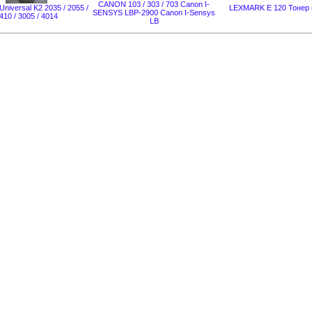
CANON 103 / 303 / 703 Canon I-
niversal K2 2035 / 2055 /
LEXMARK E 120 Тонер 
SENSYS LBP-2900 Canon I-Sensys
410 / 3005 / 4014
LB