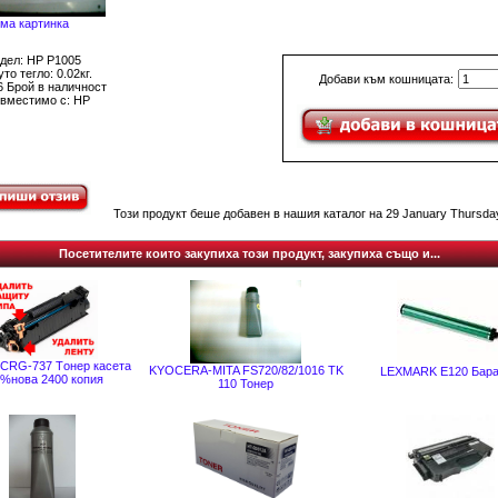
ма картинка
дел: HP P1005
то тегло: 0.02кг.
Добави към кошницата:
6 Брой в наличност
вместимо с: HP
Този продукт беше добавен в нашия каталог на 29 January Thursday
Посетителите които закупиха този продукт, закупиха също и...
CRG-737 Tонер касета
KYOCERA-MITA FS720/82/1016 TK
LEXMARK E120 Бар
%нова 2400 копия
110 Тонер