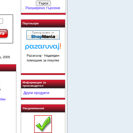
Разширено търсене
Партньори
Pazaruvaj - Надежден
, 2009.
помощник за покупки
Информация за
производител
Други продукти
абан
Уведомявания