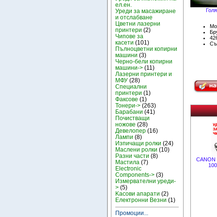
ел.ен.
Голя
Уреди за масажиране
и отслабване
Цветни лазерни
Мо
принтери
(2)
Бру
Чипове за
42
касети
(101)
Съ
Пълноцветни копирни
машини
(3)
Черно-бели копирни
машини->
(11)
Лазерни принтери и
МФУ
(28)
Специални
принтери
(1)
Факсове
(1)
Тонери->
(263)
Барабани
(41)
Почистващи
ножове
(28)
Девелопер
(16)
Лампи
(8)
Изпичащи ролки
(24)
Маслени ролки
(10)
Разни части
(8)
CANON 
Мастила
(7)
100
Electronic
Components->
(3)
Измервателни уреди-
>
(5)
Kасови апарати
(2)
Електронни Везни
(1)
Промоции...