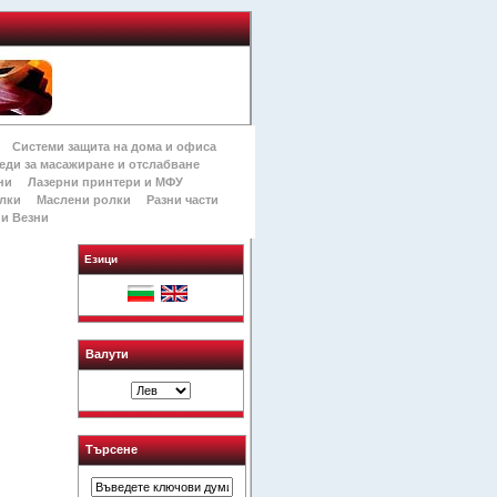
Системи защита на дома и офиса
еди за масажиране и отслабване
ни
Лазерни принтери и МФУ
лки
Маслени ролки
Разни части
и Везни
Езици
Валути
Търсене