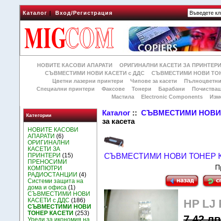
Каталог
|
Вход/Регистрация
НОВИТЕ КАСОВИ АПАРАТИ
ОРИГИНАЛНИ КАСЕТИ ЗА ПРИНТЕР
СЪВМЕСТИМИ НОВИ КАСЕТИ с ДДС
СЪВМЕСТИМИ НОВИ ТОН
Цветни лазерни принтери
Чипове за касети
Пълноцветни
Специални принтери
Факсове
Тонери
Барабани
Почиства
Мастила
Electronic Components
Изм
Каталог
::
СЪВМЕСТИМИ НОВИ 
Категории
за касета
НОВИТЕ КАСОВИ
АПАРАТИ
(6)
ОРИГИНАЛНИ
КАСЕТИ ЗА
ПРИНТЕРИ
(15)
СЪВМЕСТИМИ НОВИ ТОНЕР 
ПРЕНОСИМИ
П
КОМПЮТРИ
РАДИОСТАНЦИИ
(4)
Системи защита на
дома и офиса
(1)
СЪВМЕСТИМИ НОВИ
КАСЕТИ с ДДС
(186)
HP LJ 
СЪВМЕСТИМИ НОВИ
ТОНЕР КАСЕТИ
(253)
7.42 лв
Уреди за икономия на