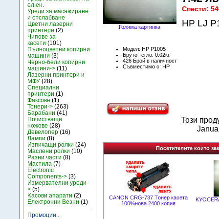
ел.ен.
Спести: 5
Уреди за масажиране
и отслабване
HP LJ P
Цветни лазерни
Голяма картинка
принтери
(2)
Чипове за
касети
(101)
Модел: HP P1005
Пълноцветни копирни
Бруто тегло: 0.02кг.
машини
(3)
426 Брой в наличност
Черно-бели копирни
Съвместимо с: HP
машини->
(11)
Лазерни принтери и
МФУ
(28)
Специални
принтери
(1)
Факсове
(1)
Тонери->
(263)
Барабани
(41)
Почистващи
Този прод
ножове
(28)
Janua
Девелопер
(16)
Лампи
(8)
Изпичащи ролки
(24)
Посетителите които зак
Маслени ролки
(10)
Разни части
(8)
Мастила
(7)
Electronic
Components->
(3)
Измервателни уреди-
>
(5)
Kасови апарати
(2)
CANON CRG-737 Tонер касета
KYOCERA-
Електронни Везни
(1)
100%нова 2400 копия
Промоции...