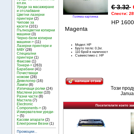
ел.ен.
€ 3.32
Уреди за масажиране
и отслабване
Спести: 2
Цветни лазерни
Голяма картинка
принтери
(2)
HP 1600
Чипове за
касети
(101)
Magenta
Пълноцветни копирни
машини
(3)
Черно-бели копирни
машини->
(11)
Модел: HP
Лазерни принтери и
Бруто тегло: 0.2кг.
МФУ
(28)
110 Брой в наличност
Специални
Съвместимо с: HP
принтери
(1)
Факсове
(1)
Тонери->
(263)
Барабани
(41)
Почистващи
ножове
(28)
Девелопер
(16)
Лампи
(8)
Този прод
Изпичащи ролки
(24)
Маслени ролки
(10)
Janua
Разни части
(8)
Мастила
(7)
Electronic
Посетителите които зак
Components->
(3)
Измервателни уреди-
>
(5)
Kасови апарати
(2)
Електронни Везни
(1)
Промоции...