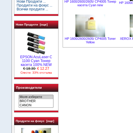
Нови Продукти ...
HP 1600/2600/2605/ CP4005 Тонер
HP 1600/
Продукти на фокус ...
касета Cyan new
Всички продукти ...
Нови Продукти [още]
HP 1600/2600/2605/ CP4005 Toner
XEROX P
Yellow
EPSON AcuLaser C
1100 Cyan Тонер
касета 100% NEW
€ 18.30
€ 12.27
Спести: 33% отстъпка
Производители
Продукти на фокус [още]