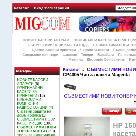
Каталог
|
Вход/Регистрация
НОВИТЕ КАСОВИ АПАРАТИ
ОРИГИНАЛНИ КАСЕТИ ЗА ПРИНТЕР
СЪВМЕСТИМИ НОВИ КАСЕТИ с ДДС
СЪВМЕСТИМИ НОВИ ТОН
Цветни лазерни принтери
Чипове за касети
Пълноцветни
Специални принтери
Факсове
Тонери
Барабани
Почиства
Мастила
Electronic Components
Изм
Каталог
::
СЪВМЕСТИМИ НОВИ 
Категории
CP4005 Чип за касета Magenta
НОВИТЕ КАСОВИ
АПАРАТИ
(6)
ОРИГИНАЛНИ
КАСЕТИ ЗА
ПРИНТЕРИ
(15)
СЪВМЕСТИМИ НОВИ ТОНЕР 
ПРЕНОСИМИ
П
КОМПЮТРИ
РАДИОСТАНЦИИ
(4)
Системи защита на
дома и офиса
(1)
СЪВМЕСТИМИ НОВИ
КАСЕТИ с ДДС
(186)
HP 160
СЪВМЕСТИМИ НОВИ
ТОНЕР КАСЕТИ
(253)
касета
Уреди за икономия на