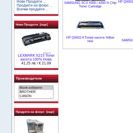
Нови Продукти ...
HP Q6001
SAMSUNG SCX 4300 / 4300 N Chip
Продукти на фокус ...
Toner Cartridge
Всички продукти ...
Нови Продукти [още]
HP Q6002 A Тонер касета Yellow
SAMSU
new
LEXMARK X215 Toner
касета 100% Нова
41.25 лв. / € 21.09
Производители
Продукти на фокус [още]