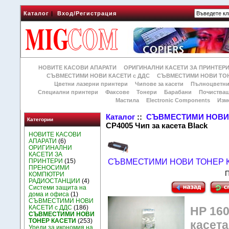
Каталог
|
Вход/Регистрация
НОВИТЕ КАСОВИ АПАРАТИ
ОРИГИНАЛНИ КАСЕТИ ЗА ПРИНТЕР
СЪВМЕСТИМИ НОВИ КАСЕТИ с ДДС
СЪВМЕСТИМИ НОВИ ТОН
Цветни лазерни принтери
Чипове за касети
Пълноцветни
Специални принтери
Факсове
Тонери
Барабани
Почиства
Мастила
Electronic Components
Изм
Каталог
::
СЪВМЕСТИМИ НОВИ 
Категории
CP4005 Чип за касета Black
НОВИТЕ КАСОВИ
АПАРАТИ
(6)
ОРИГИНАЛНИ
КАСЕТИ ЗА
ПРИНТЕРИ
(15)
СЪВМЕСТИМИ НОВИ ТОНЕР 
ПРЕНОСИМИ
П
КОМПЮТРИ
РАДИОСТАНЦИИ
(4)
Системи защита на
дома и офиса
(1)
СЪВМЕСТИМИ НОВИ
КАСЕТИ с ДДС
(186)
HP 160
СЪВМЕСТИМИ НОВИ
ТОНЕР КАСЕТИ
(253)
касета
Уреди за икономия на