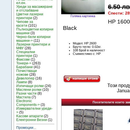
ел.ен.
6.50 лв
Уреди за масажиране
и отслабване
Спести: 2
Цветни лазерни
Голяма картинка
принтери
(2)
HP 1600
Чипове за
касети
(101)
Black
Пълноцветни копирни
машини
(3)
Черно-бели копирни
машини->
(11)
Модел: HP 2600
Лазерни принтери и
Бруто тегло: 0.02кг.
МФУ
(28)
108 Брой в наличност
Специални
Съвместимо с: HP
принтери
(1)
Факсове
(1)
Тонери->
(263)
Барабани
(41)
Почистващи
ножове
(28)
Девелопер
(16)
Лампи
(8)
Този прод
Изпичащи ролки
(24)
Маслени ролки
(10)
Janua
Разни части
(8)
Мастила
(7)
Electronic
Посетителите които зак
Components->
(3)
Измервателни уреди-
>
(5)
Kасови апарати
(2)
Електронни Везни
(1)
Промоции...