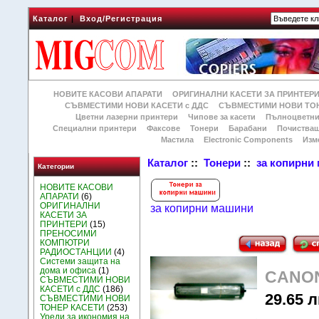
Каталог
|
Вход/Регистрация
НОВИТЕ КАСОВИ АПАРАТИ
ОРИГИНАЛНИ КАСЕТИ ЗА ПРИНТЕР
СЪВМЕСТИМИ НОВИ КАСЕТИ с ДДС
СЪВМЕСТИМИ НОВИ ТОН
Цветни лазерни принтери
Чипове за касети
Пълноцветни
Специални принтери
Факсове
Тонери
Барабани
Почиства
Мастила
Electronic Components
Изм
Каталог
::
Тонери
::
за копирни
Категории
НОВИТЕ КАСОВИ
АПАРАТИ
(6)
ОРИГИНАЛНИ
за копирни машини
КАСЕТИ ЗА
ПРИНТЕРИ
(15)
ПРЕНОСИМИ
КОМПЮТРИ
РАДИОСТАНЦИИ
(4)
Системи защита на
дома и офиса
(1)
CANON 
СЪВМЕСТИМИ НОВИ
КАСЕТИ с ДДС
(186)
29.65 л
СЪВМЕСТИМИ НОВИ
ТОНЕР КАСЕТИ
(253)
Уреди за икономия на