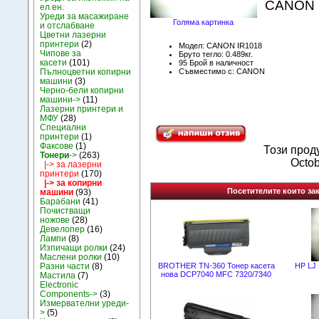
CANON I
ел.ен.
Уреди за масажиране
Голяма картинка
и отслабване
Цветни лазерни
принтери
(2)
Модел: CANON IR1018
Чипове за
Бруто тегло: 0.489кг.
касети
(101)
95 Брой в наличност
Пълноцветни копирни
Съвместимо с: CANON
машини
(3)
Черно-бели копирни
машини->
(11)
Лазерни принтери и
МФУ
(28)
Специални
принтери
(1)
Факсове
(1)
Този прод
Тонери
->
(263)
Octob
|-> за лазерни
принтери
(170)
|-> за копирни
Посетителите които зак
машини
(93)
Барабани
(41)
Почистващи
ножове
(28)
Девелопер
(16)
Лампи
(8)
Изпичащи ролки
(24)
Маслени ролки
(10)
BROTHER TN-360 Тонер касета
HP LJ 
Разни части
(8)
нова DCP7040 MFC 7320/7340
Мастила
(7)
Electronic
Components->
(3)
Измервателни уреди-
>
(5)