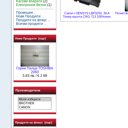
Kасови апарати
(2)
Електронни Везни
(1)
Промоции...
Canon i-SENSYS LBP3250. 36 A
Почиства
Нови Продукти ...
Тонер касета CRG 713 100%new
Продукти на фокус ...
Всички продукти ...
Нови Продукти [още]
Горни Палци TOSHIBA
2060
5.83 лв. / € 2.98
Производители
Продукти на фокус [още]