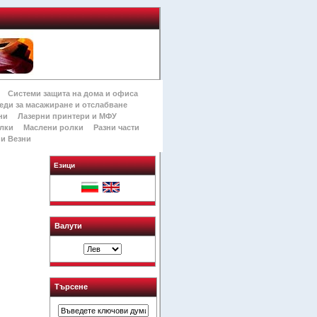
Системи защита на дома и офиса
еди за масажиране и отслабване
ни
Лазерни принтери и МФУ
лки
Маслени ролки
Разни части
и Везни
Езици
Валути
Търсене