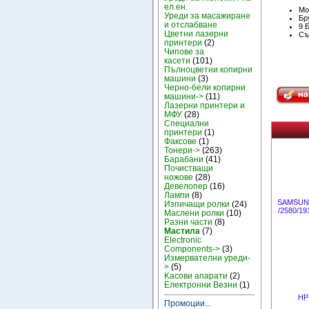
ел.ен.
Мо
Уреди за масажиране
Бру
и отслабване
9 
Цветни лазерни
Съ
принтери
(2)
Чипове за
касети
(101)
Пълноцветни копирни
машини
(3)
Черно-бели копирни
машини->
(11)
Лазерни принтери и
МФУ
(28)
Специални
принтери
(1)
Факсове
(1)
Тонери->
(263)
Барабани
(41)
Почистващи
ножове
(28)
Девелопер
(16)
Лампи
(8)
SAMSUNG
Изпичащи ролки
(24)
/2580/1
Маслени ролки
(10)
Разни части
(8)
Мастила
(7)
Electronic
Components->
(3)
Измервателни уреди-
>
(5)
Kасови апарати
(2)
Електронни Везни
(1)
HP 
Промоции...