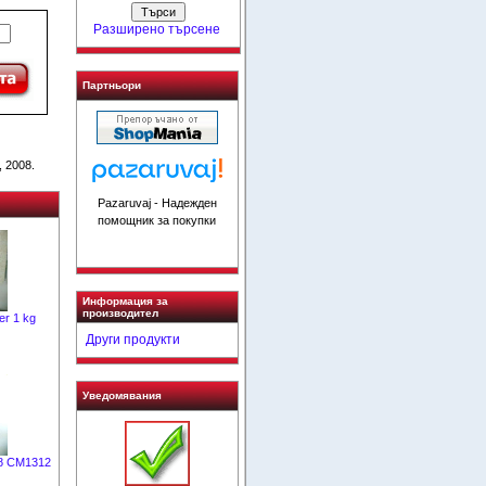
Разширено търсене
Партньори
 2008.
Pazaruvaj - Надежден
помощник за покупки
Информация за
производител
er 1 kg
Други продукти
Уведомявания
18 CM1312