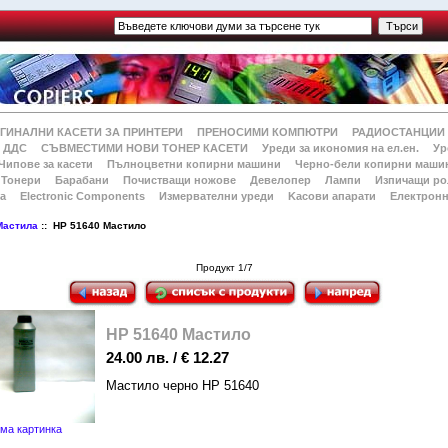
ГИНАЛНИ КАСЕТИ ЗА ПРИНТЕРИ
ПРЕНОСИМИ КОМПЮТРИ
РАДИОСТАНЦИИ
 ДДС
СЪВМЕСТИМИ НОВИ ТОНЕР КАСЕТИ
Уреди за икономия на ел.ен.
Ур
Чипове за касети
Пълноцветни копирни машини
Черно-бели копирни маши
Тонери
Барабани
Почистващи ножове
Девелопер
Лампи
Изпичащи ро
а
Electronic Components
Измервателни уреди
Kасови апарати
Електронн
Мастила
:: HP 51640 Mастило
Продукт 1/7
HP 51640 Mастило
24.00 лв. / € 12.27
Мастило черно НР 51640
ма картинка