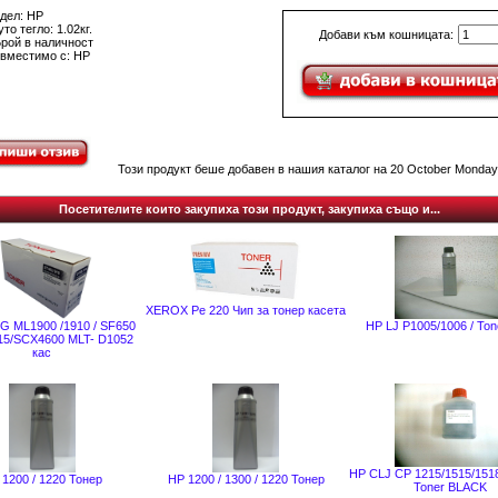
дел: HP
то тегло: 1.02кг.
Добави към кошницата:
Брой в наличност
вместимо с: HP
Този продукт беше добавен в нашия каталог на 20 October Monday,
Посетителите които закупиха този продукт, закупиха също и...
XEROX Pe 220 Чип за тонер касета
 ML1900 /1910 / SF650
HP LJ P1005/1006 / Ton
915/SCX4600 MLT- D1052
кас
HP CLJ CP 1215/1515/15
1200 / 1220 Тонер
HP 1200 / 1300 / 1220 Тонер
Toner BLACK