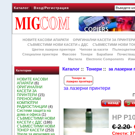
Каталог
|
Вход/Регистрация
НОВИТЕ КАСОВИ АПАРАТИ
ОРИГИНАЛНИ КАСЕТИ ЗА ПРИНТЕР
СЪВМЕСТИМИ НОВИ КАСЕТИ с ДДС
СЪВМЕСТИМИ НОВИ ТОН
Цветни лазерни принтери
Чипове за касети
Пълноцветни
Специални принтери
Факсове
Тонери
Барабани
Почиства
Мастила
Electronic Components
Изм
Каталог
::
Тонери
::
за лазерни
Категории
НОВИТЕ КАСОВИ
АПАРАТИ
(6)
ОРИГИНАЛНИ
за лазерни принтери
КАСЕТИ ЗА
П
ПРИНТЕРИ
(15)
ПРЕНОСИМИ
КОМПЮТРИ
РАДИОСТАНЦИИ
(4)
Системи защита на
дома и офиса
(1)
HP P10
СЪВМЕСТИМИ НОВИ
КАСЕТИ с ДДС
(186)
€ 2.20
СЪВМЕСТИМИ НОВИ
ТОНЕР КАСЕТИ
(253)
Спести: 3
Уреди за икономия на