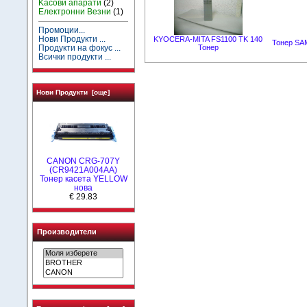
Kасови апарати
(2)
Електронни Везни
(1)
Промоции...
Нови Продукти ...
KYOCERA-MITA FS1100 TK 140
Тонер SA
Продукти на фокус ...
Тонер
Всички продукти ...
Нови Продукти [още]
CANON CRG-707Y
(CR9421A004AA)
Тонер касета YELLOW
нова
€ 29.83
Производители