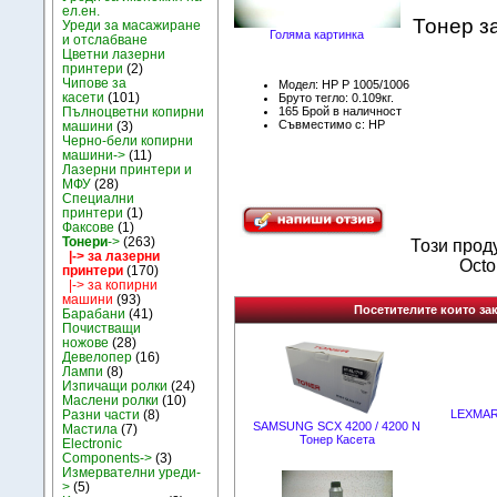
ел.ен.
Тонер з
Уреди за масажиране
Голяма картинка
и отслабване
Цветни лазерни
принтери
(2)
Чипове за
Модел: HP P 1005/1006
касети
(101)
Бруто тегло: 0.109кг.
165 Брой в наличност
Пълноцветни копирни
Съвместимо с: HP
машини
(3)
Черно-бели копирни
машини->
(11)
Лазерни принтери и
МФУ
(28)
Специални
принтери
(1)
Факсове
(1)
Тонери
->
(263)
Този прод
|-> за лазерни
Octo
принтери
(170)
|-> за копирни
машини
(93)
Посетителите които зак
Барабани
(41)
Почистващи
ножове
(28)
Девелопер
(16)
Лампи
(8)
Изпичащи ролки
(24)
Маслени ролки
(10)
Разни части
(8)
LEXMAR
SAMSUNG SCX 4200 / 4200 N
Мастила
(7)
Тонер Касета
Electronic
Components->
(3)
Измервателни уреди-
>
(5)