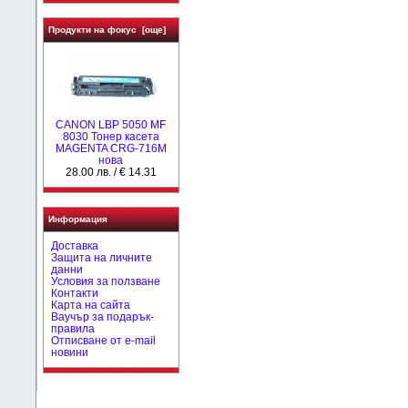
Продукти на фокус [още]
CANON LBP 5050 MF
8030 Тонер касета
MAGENTA CRG-716M
нова
28.00 лв. / € 14.31
Информация
Доставка
Защита на личните
данни
Условия за ползване
Контакти
Карта на сайта
Ваучър за подарък-
правила
Отписване от e-mail
новини