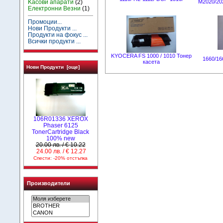
Kасови апарати
(2)
M2020/20
Електронни Везни
(1)
Промоции...
Нови Продукти ...
Продукти на фокус ...
Всички продукти ...
KYOCERA FS 1000 / 1010 Тонер
1660/16
касета
Нови Продукти [още]
106R01336 XEROX
Phaser 6125
TonerCartridge Black
100% new
20.00 лв. / € 10.22
24.00 лв. / € 12.27
Спести: -20% отстъпка
Производители