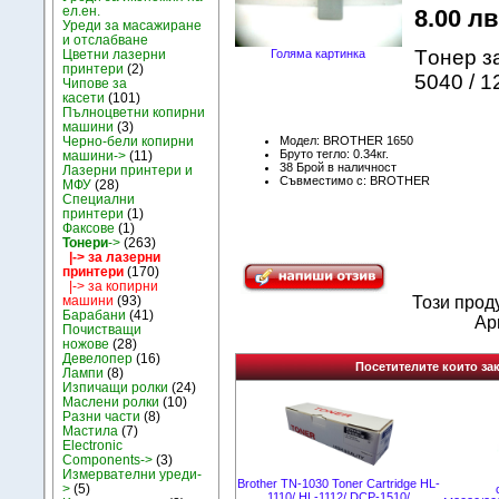
ел.ен.
8.00 лв.
Уреди за масажиране
и отслабване
Tонер з
Цветни лазерни
Голяма картинка
принтери
(2)
5040 / 1
Чипове за
касети
(101)
Пълноцветни копирни
машини
(3)
Модел: BROTHER 1650
Черно-бели копирни
Бруто тегло: 0.34кг.
машини->
(11)
38 Брой в наличност
Лазерни принтери и
Съвместимо с: BROTHER
МФУ
(28)
Специални
принтери
(1)
Факсове
(1)
Тонери
->
(263)
|-> за лазерни
принтери
(170)
|-> за копирни
машини
(93)
Този прод
Барабани
(41)
Apr
Почистващи
ножове
(28)
Девелопер
(16)
Посетителите които зак
Лампи
(8)
Изпичащи ролки
(24)
Маслени ролки
(10)
Разни части
(8)
Мастила
(7)
Electronic
Components->
(3)
Измервателни уреди-
Brother TN-1030 Toner Cartridge HL-
>
(5)
1110/ HL-1112/ DCP-1510/