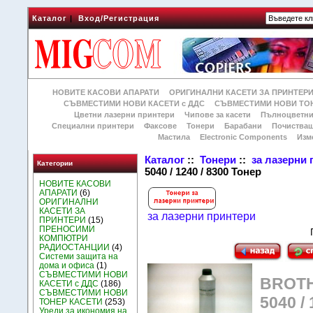
Каталог
|
Вход/Регистрация
НОВИТЕ КАСОВИ АПАРАТИ
ОРИГИНАЛНИ КАСЕТИ ЗА ПРИНТЕР
СЪВМЕСТИМИ НОВИ КАСЕТИ с ДДС
СЪВМЕСТИМИ НОВИ ТОН
Цветни лазерни принтери
Чипове за касети
Пълноцветни
Специални принтери
Факсове
Тонери
Барабани
Почиства
Мастила
Electronic Components
Изм
Каталог
::
Тонери
::
за лазерни
Категории
5040 / 1240 / 8300 Тонер
НОВИТЕ КАСОВИ
АПАРАТИ
(6)
ОРИГИНАЛНИ
КАСЕТИ ЗА
за лазерни принтери
ПРИНТЕРИ
(15)
ПРЕНОСИМИ
КОМПЮТРИ
РАДИОСТАНЦИИ
(4)
Системи защита на
дома и офиса
(1)
СЪВМЕСТИМИ НОВИ
BROTHE
КАСЕТИ с ДДС
(186)
СЪВМЕСТИМИ НОВИ
5040 /
ТОНЕР КАСЕТИ
(253)
Уреди за икономия на