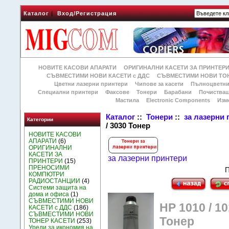
Каталог
|
Вход/Регистрация
НОВИТЕ КАСОВИ АПАРАТИ
ОРИГИНАЛНИ КАСЕТИ ЗА ПРИНТЕР
СЪВМЕСТИМИ НОВИ КАСЕТИ с ДДС
СЪВМЕСТИМИ НОВИ ТОН
Цветни лазерни принтери
Чипове за касети
Пълноцветни
Специални принтери
Факсове
Тонери
Барабани
Почиства
Мастила
Electronic Components
Изм
Каталог
::
Тонери
::
за лазерни
Категории
/ 3030 Тонер
НОВИТЕ КАСОВИ
АПАРАТИ
(6)
ОРИГИНАЛНИ
КАСЕТИ ЗА
за лазерни принтери
ПРИНТЕРИ
(15)
ПРЕНОСИМИ
П
КОМПЮТРИ
РАДИОСТАНЦИИ
(4)
Системи защита на
дома и офиса
(1)
СЪВМЕСТИМИ НОВИ
HP 1010 / 101
КАСЕТИ с ДДС
(186)
СЪВМЕСТИМИ НОВИ
Тонер
ТОНЕР КАСЕТИ
(253)
Уреди за икономия на