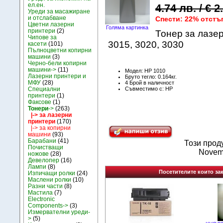
ел.ен.
4.74 лв. / € 
Уреди за масажиране
и отслабване
Спести: 22% отстъ
Цветни лазерни
Голяма картинка
принтери
(2)
Тонер за лазер
Чипове за
3015, 3020, 3030
касети
(101)
Пълноцветни копирни
машини
(3)
Черно-бели копирни
машини->
(11)
Модел: HP 1010
Лазерни принтери и
Бруто тегло: 0.164кг.
МФУ
(28)
4 Брой в наличност
Съвместимо с: HP
Специални
принтери
(1)
Факсове
(1)
Тонери
->
(263)
|-> за лазерни
принтери
(170)
|-> за копирни
машини
(93)
Барабани
(41)
Този прод
Почистващи
Novem
ножове
(28)
Девелопер
(16)
Лампи
(8)
Посетителите които зак
Изпичащи ролки
(24)
Маслени ролки
(10)
Разни части
(8)
Мастила
(7)
Electronic
Components->
(3)
Измервателни уреди-
>
(5)