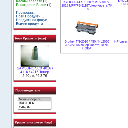
KYOCE
Kасови апарати
(2)
KYOCERA FS 1020 /KM1500/FS-
TK17
Електронни Везни
(1)
1018 MFP/FS-1118Тонер Касета TK
18
Промоции...
Нови Продукти ...
Продукти на фокус ...
Всички продукти ...
Нови Продукти [още]
Brother TN-2010 / 450 / HL2030
HP Laser
/DCP7055 тонер касета 100%
НОВА
SAMSUNG SCX 4016 /
4116 / 4216 Тонер
5.40 лв. / € 2.76
Производители
Продукти на фокус [още]