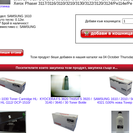
Xerox Phaser 3117/3116/3110/3210/3130/3122/3120/3124/Pe114e/Pe
ртинка
дел: SAMSUNG 1610
то тегло: 0.12кг.
Добави към кошницата:
7 Брой в наличност
вместимо с: SAMSUNG
Този продукт беше добавен в нашия каталог на 04 October Thursday
Посетителите които закупиха този продукт, закупиха също и...
-1030 Toner Cartridge HL-
KYOCERA FS 3820 TK65/FS 3920 /
SAMSUNG 1610 / 2010 / S
/ HL-1112/ DCP-1510/
3140 / 3640 / 30 Toner Bottle
4321 /100% нова Toнер