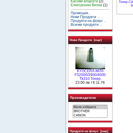
Kасови апарати
(2)
Тонер CAN
Електронни Везни
(1)
6
Промоции...
Нови Продукти ...
Продукти на фокус ...
Всички продукти ...
Нови Продукти [още]
KYOCERA-MITA
FS2000/3900/4000
Tk310 Тонер
23.00 лв. / € 11.76
Производители
Продукти на фокус [още]