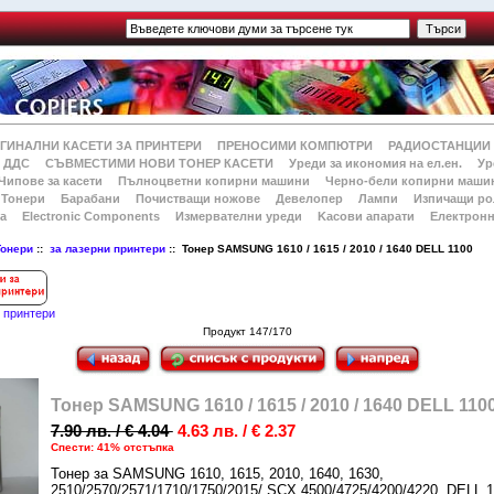
ГИНАЛНИ КАСЕТИ ЗА ПРИНТЕРИ
ПРЕНОСИМИ КОМПЮТРИ
РАДИОСТАНЦИИ
 ДДС
СЪВМЕСТИМИ НОВИ ТОНЕР КАСЕТИ
Уреди за икономия на ел.ен.
Ур
Чипове за касети
Пълноцветни копирни машини
Черно-бели копирни маши
Тонери
Барабани
Почистващи ножове
Девелопер
Лампи
Изпичащи ро
а
Electronic Components
Измервателни уреди
Kасови апарати
Електронн
Тонери
::
за лазерни принтери
:: Тонер SAMSUNG 1610 / 1615 / 2010 / 1640 DELL 1100
и принтери
Продукт 147/170
Тонер SAMSUNG 1610 / 1615 / 2010 / 1640 DELL 110
7.90 лв. / € 4.04
4.63 лв. / € 2.37
Спести: 41% отстъпка
Тонер за SAMSUNG 1610, 1615, 2010, 1640, 1630,
2510/2570/2571/1710/1750/2015/ SCX 4500/4725/4200/4220, DELL 1