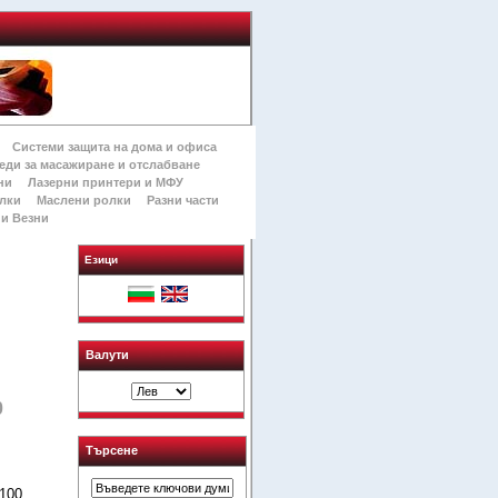
Системи защита на дома и офиса
еди за масажиране и отслабване
ни
Лазерни принтери и МФУ
лки
Маслени ролки
Разни части
и Везни
Езици
Валути
0
Търсене
100,