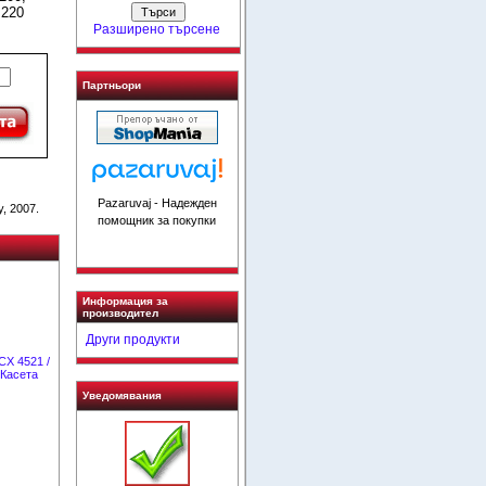
 220
Разширено търсене
Партньори
Pazaruvaj - Надежден
, 2007.
помощник за покупки
Информация за
производител
Други продукти
CX 4521 /
 Касета
Уведомявания