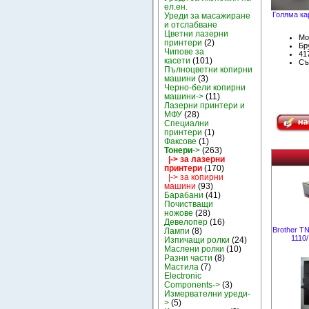
ел.ен.
Голяма ка
Уреди за масажиране
и отслабване
Цветни лазерни
Мо
принтери
(2)
Бру
Чипове за
41
касети
(101)
Съ
Пълноцветни копирни
машини
(3)
Черно-бели копирни
машини->
(11)
Лазерни принтери и
МФУ
(28)
Специални
принтери
(1)
Факсове
(1)
Тонери
->
(263)
|-> за лазерни
принтери
(170)
|-> за копирни
машини
(93)
Барабани
(41)
Почистващи
ножове
(28)
Девелопер
(16)
Brother TN
Лампи
(8)
1110
Изпичащи ролки
(24)
Маслени ролки
(10)
Разни части
(8)
Мастила
(7)
Electronic
Components->
(3)
Измервателни уреди-
>
(5)