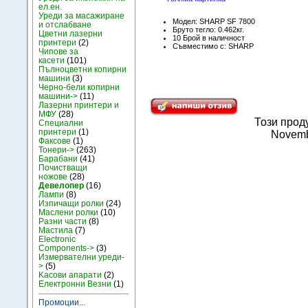
ел.ен.
Уреди за масажиране
Модел: SHARP SF 7800
и отслабване
Бруто тегло: 0.462кг.
Цветни лазерни
10 Брой в наличност
принтери
(2)
Съвместимо с: SHARP
Чипове за
касети
(101)
Пълноцветни копирни
машини
(3)
Черно-бели копирни
машини->
(11)
Лазерни принтери и
МФУ
(28)
Този прод
Специални
принтери
(1)
Novemb
Факсове
(1)
Тонери->
(263)
Барабани
(41)
Почистващи
ножове
(28)
Девелопер
(16)
Лампи
(8)
Изпичащи ролки
(24)
Маслени ролки
(10)
Разни части
(8)
Мастила
(7)
Electronic
Components->
(3)
Измервателни уреди-
>
(5)
Kасови апарати
(2)
Електронни Везни
(1)
Промоции...