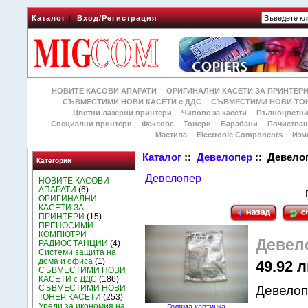
Каталог
|
Вход/Регистрация
НОВИТЕ КАСОВИ АПАРАТИ
ОРИГИНАЛНИ КАСЕТИ ЗА ПРИНТЕР
СЪВМЕСТИМИ НОВИ КАСЕТИ с ДДС
СЪВМЕСТИМИ НОВИ ТОН
Цветни лазерни принтери
Чипове за касети
Пълноцветни
Специални принтери
Факсове
Тонери
Барабани
Почиства
Мастила
Electronic Components
Изм
Каталог
::
Девелопер
:: Девелоп
Категории
Девелопер
НОВИТЕ КАСОВИ
АПАРАТИ
(6)
ОРИГИНАЛНИ
КАСЕТИ ЗА
ПРИНТЕРИ
(15)
ПРЕНОСИМИ
КОМПЮТРИ
Девело
РАДИОСТАНЦИИ
(4)
Системи защита на
дома и офиса
(1)
49.92 л
СЪВМЕСТИМИ НОВИ
КАСЕТИ с ДДС
(186)
СЪВМЕСТИМИ НОВИ
Девелоп
ТОНЕР КАСЕТИ
(253)
Уреди за икономия на
Голяма картинка