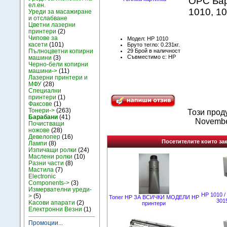
ОPC Бар
ел.ен.
1010, 10
Уреди за масажиране
и отслабване
Цветни лазерни
принтери
(2)
Чипове за
Модел: HP 1010
касети
(101)
Бруто тегло: 0.231кг.
29 Брой в наличност
Пълноцветни копирни
Съвместимо с: HP
машини
(3)
Черно-бели копирни
машини->
(11)
Лазерни принтери и
МФУ
(28)
Специални
принтери
(1)
Факсове
(1)
Тонери->
(263)
Този прод
Барабани
(41)
Novembe
Почистващи
ножове
(28)
Девелопер
(16)
Посетителите които зак
Лампи
(8)
Изпичащи ролки
(24)
Маслени ролки
(10)
Разни части
(8)
Мастила
(7)
Electronic
Components->
(3)
Измервателни уреди-
НР 1010 / 
>
(5)
Toner HP ЗА ВСИЧКИ МОДЕЛИ HP
301
Kасови апарати
(2)
принтери
Електронни Везни
(1)
Промоции...