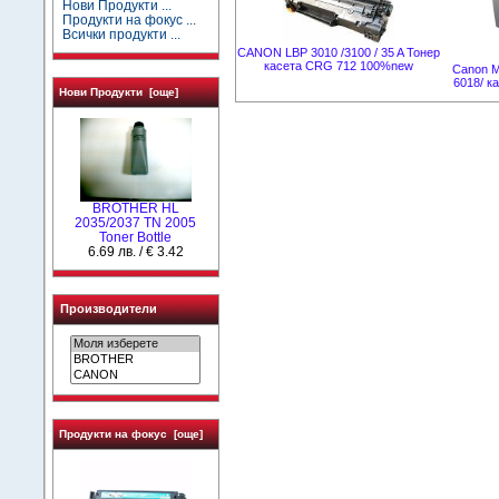
Нови Продукти ...
Продукти на фокус ...
Всички продукти ...
CANON LBP 3010 /3100 / 35 A Тонер
касета CRG 712 100%new
Canon M
6018/ ка
Нови Продукти [още]
BROTHER HL
2035/2037 TN 2005
Toner Bottle
6.69 лв. / € 3.42
Производители
Продукти на фокус [още]