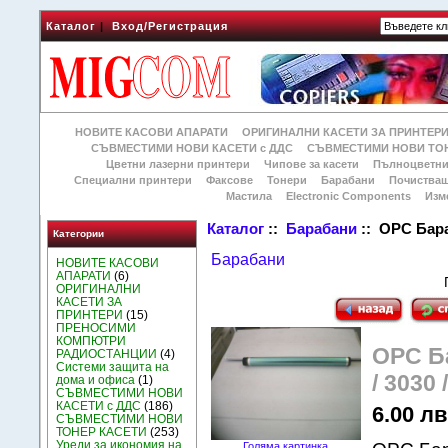
Каталог
|
Вход/Регистрация
НОВИТЕ КАСОВИ АПАРАТИ
ОРИГИНАЛНИ КАСЕТИ ЗА ПРИНТЕР
СЪВМЕСТИМИ НОВИ КАСЕТИ с ДДС
СЪВМЕСТИМИ НОВИ ТОН
Цветни лазерни принтери
Чипове за касети
Пълноцветни
Специални принтери
Факсове
Тонери
Барабани
Почиства
Мастила
Electronic Components
Изм
Каталог
::
Барабани
:: OPC Бараб
Категории
Барабани
НОВИТЕ КАСОВИ
АПАРАТИ
(6)
ОРИГИНАЛНИ
КАСЕТИ ЗА
ПРИНТЕРИ
(15)
ПРЕНОСИМИ
КОМПЮТРИ
OPC Ба
РАДИОСТАНЦИИ
(4)
Системи защита на
/ 3030 
дома и офиса
(1)
СЪВМЕСТИМИ НОВИ
КАСЕТИ с ДДС
(186)
6.00 лв.
СЪВМЕСТИМИ НОВИ
ТОНЕР КАСЕТИ
(253)
Уреди за икономия на
Голяма картинка