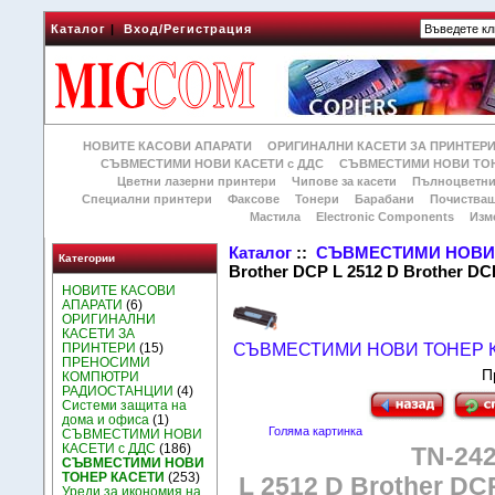
Каталог
|
Вход/Регистрация
НОВИТЕ КАСОВИ АПАРАТИ
ОРИГИНАЛНИ КАСЕТИ ЗА ПРИНТЕР
СЪВМЕСТИМИ НОВИ КАСЕТИ с ДДС
СЪВМЕСТИМИ НОВИ ТОН
Цветни лазерни принтери
Чипове за касети
Пълноцветни
Специални принтери
Факсове
Тонери
Барабани
Почиства
Мастила
Electronic Components
Изм
Каталог
::
СЪВМЕСТИМИ НОВИ 
Категории
Brother DCP L 2512 D Brother DC
НОВИТЕ КАСОВИ
АПАРАТИ
(6)
ОРИГИНАЛНИ
КАСЕТИ ЗА
ПРИНТЕРИ
(15)
СЪВМЕСТИМИ НОВИ ТОНЕР 
ПРЕНОСИМИ
П
КОМПЮТРИ
РАДИОСТАНЦИИ
(4)
Системи защита на
дома и офиса
(1)
Голяма картинка
СЪВМЕСТИМИ НОВИ
КАСЕТИ с ДДС
(186)
TN-242
СЪВМЕСТИМИ НОВИ
ТОНЕР КАСЕТИ
(253)
L 2512 D Brother DC
Уреди за икономия на