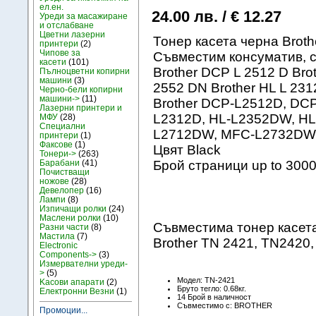
ел.ен.
24.00 лв. / € 12.27
Уреди за масажиране
и отслабване
Цветни лазерни
Тонер касета черна Brot
принтери
(2)
Чипове за
Съвместим консуматив, с
касети
(101)
Brother DCP L 2512 D Bro
Пълноцветни копирни
машини
(3)
2552 DN Brother HL L 231
Черно-бели копирни
машини->
(11)
Brother DCP-L2512D, DC
Лазерни принтери и
L2312D, HL-L2352DW, H
МФУ
(28)
Специални
L2712DW, MFC-L2732D
принтери
(1)
Факсове
(1)
Цвят Black
Тонери->
(263)
Барабани
(41)
Брой страници up to 300
Почистващи
ножове
(28)
Девелопер
(16)
Лампи
(8)
Изпичащи ролки
(24)
Маслени ролки
(10)
Съвместима тонер касета:
Разни части
(8)
Мастила
(7)
Brother TN 2421, TN2420
Electronic
Components->
(3)
Измервателни уреди-
>
(5)
Модел: TN-2421
Kасови апарати
(2)
Бруто тегло: 0.68кг.
Електронни Везни
(1)
14 Брой в наличност
Съвместимо с: BROTHER
Промоции...