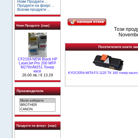
Нови Продукти ...
Продукти на фокус ...
Всички продукти ...
Нови Продукти [още]
Този прод
Novembe
Посетителите които зак
CF210A NEW Black HP
LaserJet Pro 200 MFP
M276n/M251 Тонер
касе
KYOCERA-MITA FS 1120 TK 160 тонер касе
26.00 лв. / € 13.29
Производители
Продукти на фокус [още]