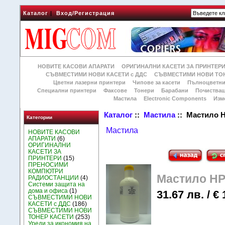
Каталог
|
Вход/Регистрация
НОВИТЕ КАСОВИ АПАРАТИ
ОРИГИНАЛНИ КАСЕТИ ЗА ПРИНТЕР
СЪВМЕСТИМИ НОВИ КАСЕТИ с ДДС
СЪВМЕСТИМИ НОВИ ТОН
Цветни лазерни принтери
Чипове за касети
Пълноцветни
Специални принтери
Факсове
Тонери
Барабани
Почиства
Мастила
Electronic Components
Изм
Каталог
::
Мастила
:: Мастило 
Категории
Мастила
НОВИТЕ КАСОВИ
АПАРАТИ
(6)
ОРИГИНАЛНИ
КАСЕТИ ЗА
ПРИНТЕРИ
(15)
ПРЕНОСИМИ
КОМПЮТРИ
Мастило HP
РАДИОСТАНЦИИ
(4)
Системи защита на
дома и офиса
(1)
31.67 лв. / € 
СЪВМЕСТИМИ НОВИ
КАСЕТИ с ДДС
(186)
СЪВМЕСТИМИ НОВИ
ТОНЕР КАСЕТИ
(253)
Уреди за икономия на