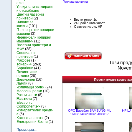
Голяма картинка
ел.ен.
Уреди за масажиране
и отслабване
Цветни лазерни
принтери
(2)
Бруто тегло: 1кг.
Чипове за
24 Брой в наличност
касети
(101)
Съвместимо с: HP
Пълноцветни копирни
машини
(3)
Черно-бели копирни
машини->
(11)
Лазерни принтери и
МФУ
(28)
Специални
принтери
(1)
Факсове
(1)
Този прод
Тонери->
(263)
Novem
Барабани
(41)
Почистващи
ножове
(28)
Девелопер
(16)
Посетителите които зак
Лампи
(8)
Изпичащи ролки
(24)
Маслени ролки
(10)
Разни части
(8)
Мастила
(7)
Electronic
Components->
(3)
Измервателни уреди-
OPC Барабан SAMSUNG ML
HP LJ 
>
(5)
1610/1640/2010/2510/3117
Kасови апарати
(2)
Електронни Везни
(1)
Промоции...