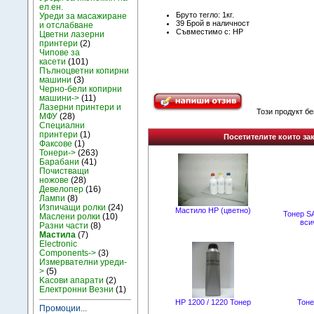
ел.ен.
Бруто тегло: 1кг.
Уреди за масажиране
39 Брой в наличност
и отслабване
Съвместимо с: HP
Цветни лазерни
принтери
(2)
Чипове за
касети
(101)
Пълноцветни копирни
машини
(3)
Черно-бели копирни
машини->
(11)
Лазерни принтери и
Този продукт б
МФУ
(28)
Специални
принтери
(1)
Посетителите които зак
Факсове
(1)
Тонери->
(263)
Барабани
(41)
Почистващи
ножове
(28)
Девелопер
(16)
Лампи
(8)
Изпичащи ролки
(24)
Mастило НР (цветно)
Тонер 
Маслени ролки
(10)
вси
Разни части
(8)
Мастила
(7)
Electronic
Components->
(3)
Измервателни уреди-
>
(5)
Kасови апарати
(2)
Електронни Везни
(1)
HP 1200 / 1220 Тонер
Тоне
Промоции...