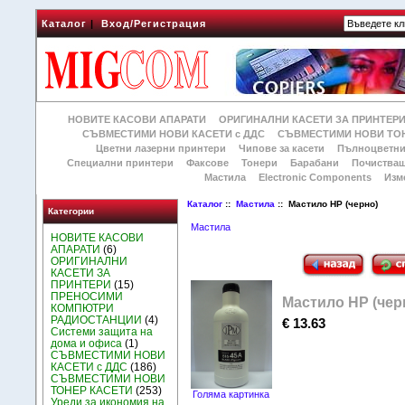
Каталог
|
Вход/Регистрация
НОВИТЕ КАСОВИ АПАРАТИ
ОРИГИНАЛНИ КАСЕТИ ЗА ПРИНТЕР
СЪВМЕСТИМИ НОВИ КАСЕТИ с ДДС
СЪВМЕСТИМИ НОВИ ТОН
Цветни лазерни принтери
Чипове за касети
Пълноцветни
Специални принтери
Факсове
Тонери
Барабани
Почиства
Мастила
Electronic Components
Изм
Каталог
::
Мастила
:: Мастило HP (черно)
Категории
Мастила
НОВИТЕ КАСОВИ
АПАРАТИ
(6)
ОРИГИНАЛНИ
КАСЕТИ ЗА
ПРИНТЕРИ
(15)
ПРЕНОСИМИ
Мастило HP (чер
КОМПЮТРИ
РАДИОСТАНЦИИ
(4)
€ 13.63
Системи защита на
дома и офиса
(1)
СЪВМЕСТИМИ НОВИ
КАСЕТИ с ДДС
(186)
СЪВМЕСТИМИ НОВИ
ТОНЕР КАСЕТИ
(253)
Голяма картинка
Уреди за икономия на