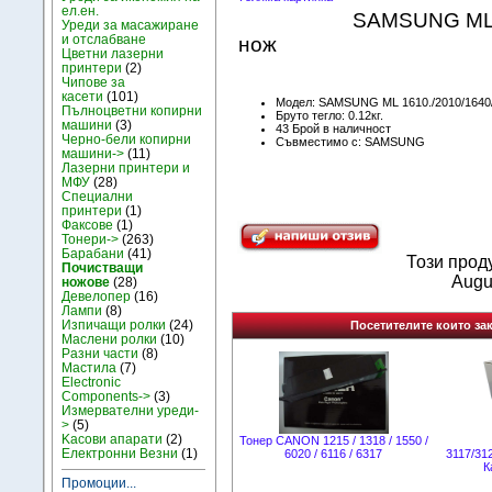
ел.ен.
SAMSUNG ML 
Уреди за масажиране
и отслабване
нож
Цветни лазерни
принтери
(2)
Чипове за
касети
(101)
Модел: SAMSUNG ML 1610./2010/1640
Пълноцветни копирни
Бруто тегло: 0.12кг.
машини
(3)
43 Брой в наличност
Черно-бели копирни
Съвместимо с: SAMSUNG
машини->
(11)
Лазерни принтери и
МФУ
(28)
Специални
принтери
(1)
Факсове
(1)
Тонери->
(263)
Барабани
(41)
Този прод
Почистващи
Augu
ножове
(28)
Девелопер
(16)
Лампи
(8)
Изпичащи ролки
(24)
Посетителите които зак
Маслени ролки
(10)
Разни части
(8)
Мастила
(7)
Electronic
Components->
(3)
Измервателни уреди-
>
(5)
Kасови апарати
(2)
Тонер CANON 1215 / 1318 / 1550 /
Електронни Везни
(1)
6020 / 6116 / 6317
3117/31
К
Промоции...