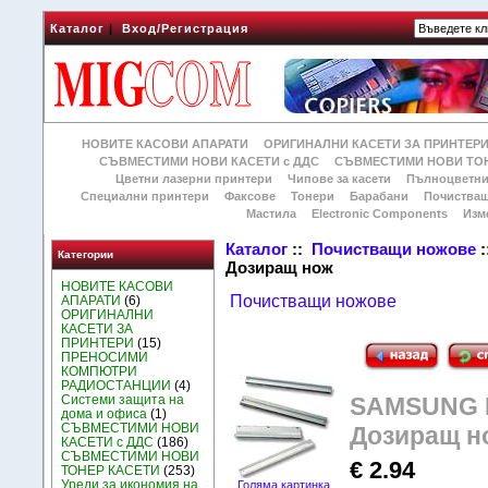
Каталог
|
Вход/Регистрация
НОВИТЕ КАСОВИ АПАРАТИ
ОРИГИНАЛНИ КАСЕТИ ЗА ПРИНТЕР
СЪВМЕСТИМИ НОВИ КАСЕТИ с ДДС
СЪВМЕСТИМИ НОВИ ТОН
Цветни лазерни принтери
Чипове за касети
Пълноцветни
Специални принтери
Факсове
Тонери
Барабани
Почиства
Мастила
Electronic Components
Изм
Каталог
::
Почистващи ножове
:
Категории
Дозиращ нож
НОВИТЕ КАСОВИ
Почистващи ножове
АПАРАТИ
(6)
ОРИГИНАЛНИ
КАСЕТИ ЗА
ПРИНТЕРИ
(15)
ПРЕНОСИМИ
КОМПЮТРИ
РАДИОСТАНЦИИ
(4)
Системи защита на
SAMSUNG M
дома и офиса
(1)
СЪВМЕСТИМИ НОВИ
Дозиращ н
КАСЕТИ с ДДС
(186)
СЪВМЕСТИМИ НОВИ
€ 2.94
ТОНЕР КАСЕТИ
(253)
Уреди за икономия на
Голяма картинка