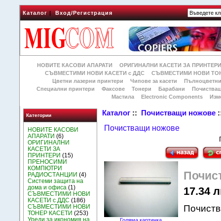
Каталог
|
Вход/Регистрация
НОВИТЕ КАСОВИ АПАРАТИ
ОРИГИНАЛНИ КАСЕТИ ЗА ПРИНТЕР
СЪВМЕСТИМИ НОВИ КАСЕТИ с ДДС
СЪВМЕСТИМИ НОВИ ТОН
Цветни лазерни принтери
Чипове за касети
Пълноцветни
Специални принтери
Факсове
Тонери
Барабани
Почиства
Мастила
Electronic Components
Изм
Каталог
::
Почистващи ножове
:
Категории
Почистващи ножове
НОВИТЕ КАСОВИ
АПАРАТИ
(6)
ОРИГИНАЛНИ
КАСЕТИ ЗА
ПРИНТЕРИ
(15)
ПРЕНОСИМИ
КОМПЮТРИ
Почис
РАДИОСТАНЦИИ
(4)
Системи защита на
дома и офиса
(1)
17.34 л
СЪВМЕСТИМИ НОВИ
КАСЕТИ с ДДС
(186)
СЪВМЕСТИМИ НОВИ
Почиств
ТОНЕР КАСЕТИ
(253)
Уреди за икономия на
Голяма картинка