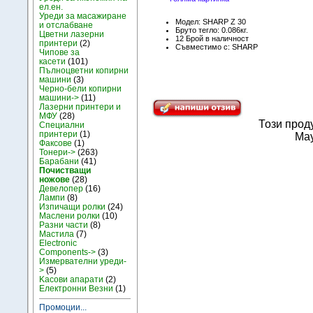
ел.ен.
Уреди за масажиране
Модел: SHARP Z 30
и отслабване
Бруто тегло: 0.086кг.
Цветни лазерни
12 Брой в наличност
принтери
(2)
Съвместимо с: SHARP
Чипове за
касети
(101)
Пълноцветни копирни
машини
(3)
Черно-бели копирни
машини->
(11)
Лазерни принтери и
МФУ
(28)
Този прод
Специални
принтери
(1)
May
Факсове
(1)
Тонери->
(263)
Барабани
(41)
Почистващи
ножове
(28)
Девелопер
(16)
Лампи
(8)
Изпичащи ролки
(24)
Маслени ролки
(10)
Разни части
(8)
Мастила
(7)
Electronic
Components->
(3)
Измервателни уреди-
>
(5)
Kасови апарати
(2)
Електронни Везни
(1)
Промоции...