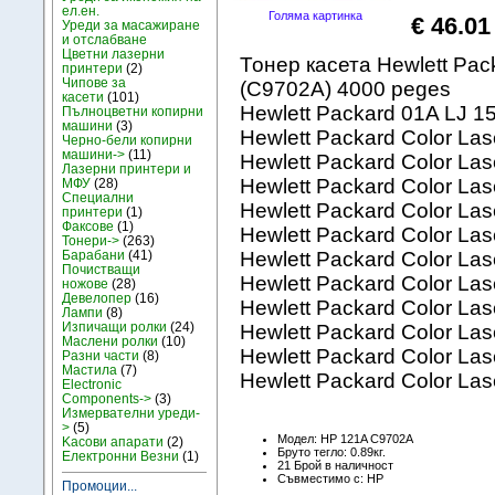
ел.ен.
Голяма картинка
€ 46.01
Уреди за масажиране
и отслабване
Цветни лазерни
Тонер касета Hewlett Pa
принтери
(2)
Чипове за
(C9702A) 4000 peges
касети
(101)
Hewlett Packard 01A LJ 
Пълноцветни копирни
машини
(3)
Hewlett Packard Color Las
Черно-бели копирни
машини->
(11)
Hewlett Packard Color Las
Лазерни принтери и
Hewlett Packard Color Las
МФУ
(28)
Специални
Hewlett Packard Color La
принтери
(1)
Факсове
(1)
Hewlett Packard Color La
Тонери->
(263)
Барабани
(41)
Hewlett Packard Color Las
Почистващи
Hewlett Packard Color Las
ножове
(28)
Девелопер
(16)
Hewlett Packard Color La
Лампи
(8)
Изпичащи ролки
(24)
Hewlett Packard Color La
Маслени ролки
(10)
Hewlett Packard Color La
Разни части
(8)
Мастила
(7)
Hewlett Packard Color La
Electronic
Components->
(3)
Измервателни уреди-
>
(5)
Модел: HP 121A C9702A
Kасови апарати
(2)
Бруто тегло: 0.89кг.
Електронни Везни
(1)
21 Брой в наличност
Съвместимо с: HP
Промоции...