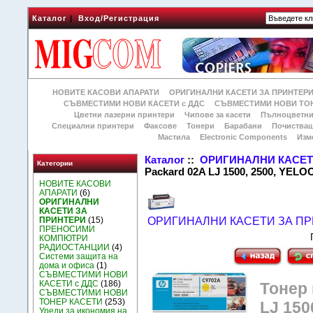
Каталог
|
Вход/Регистрация
НОВИТЕ КАСОВИ АПАРАТИ
ОРИГИНАЛНИ КАСЕТИ ЗА ПРИНТЕР
СЪВМЕСТИМИ НОВИ КАСЕТИ с ДДС
СЪВМЕСТИМИ НОВИ ТОН
Цветни лазерни принтери
Чипове за касети
Пълноцветни
Специални принтери
Факсове
Тонери
Барабани
Почиства
Мастила
Electronic Components
Изм
Каталог
::
ОРИГИНАЛНИ КАСЕТ
Категории
Packard 02A LJ 1500, 2500, YEL
НОВИТЕ КАСОВИ
АПАРАТИ
(6)
ОРИГИНАЛНИ
КАСЕТИ ЗА
ПРИНТЕРИ
(15)
ОРИГИНАЛНИ КАСЕТИ ЗА П
ПРЕНОСИМИ
КОМПЮТРИ
РАДИОСТАНЦИИ
(4)
Системи защита на
дома и офиса
(1)
СЪВМЕСТИМИ НОВИ
КАСЕТИ с ДДС
(186)
Тонер 
СЪВМЕСТИМИ НОВИ
ТОНЕР КАСЕТИ
(253)
LJ 150
Уреди за икономия на