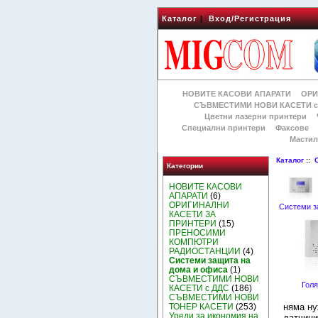
Каталог
|
Вход/Регистрация
НОВИТЕ КАСОВИ АПАРАТИ
ОРИ
СЪВМЕСТИМИ НОВИ КАСЕТИ с
Цветни лазерни принтери
Специални принтери
Факсове
Мастил
Каталог
::
Категории
НОВИТЕ КАСОВИ
АПАРАТИ
(6)
ОРИГИНАЛНИ
Системи з
КАСЕТИ ЗА
ПРИНТЕРИ
(15)
ПРЕНОСИМИ
КОМПЮТРИ
РАДИОСТАНЦИИ
(4)
Системи защита на
дома и офиса
(1)
СЪВМЕСТИМИ НОВИ
Голя
КАСЕТИ с ДДС
(186)
СЪВМЕСТИМИ НОВИ
ТОНЕР КАСЕТИ
(253)
няма ну
Уреди за икономия на
датчици