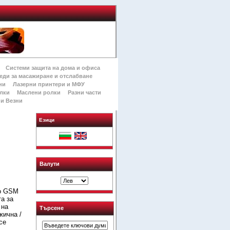
Системи защита на дома и офиса
еди за масажиране и отслабване
ни
Лазерни принтери и МФУ
лки
Маслени ролки
Разни части
и Везни
Езици
Валути
по GSM
а за
 на
Търсене
жична /
се