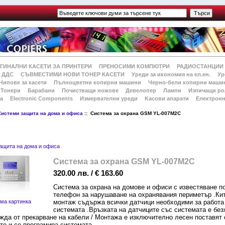
ГИНАЛНИ КАСЕТИ ЗА ПРИНТЕРИ
ПРЕНОСИМИ КОМПЮТРИ
РАДИОСТАНЦИИ
 ДДС
СЪВМЕСТИМИ НОВИ ТОНЕР КАСЕТИ
Уреди за икономия на ел.ен.
Ур
Чипове за касети
Пълноцветни копирни машини
Черно-бели копирни маши
Тонери
Барабани
Почистващи ножове
Девелопер
Лампи
Изпичащи ро
а
Electronic Components
Измервателни уреди
Kасови апарати
Електронн
Системи защита на дома и офиса
:: Система за охрана GSM YL-007M2C
ащита на дома и офиса
Система за охрана GSM YL-007M2C
320.00 лв. / € 163.60
Система за охрана на домове и офиси с известяване 
телефон за нарушаване на охранявания периметър .Кит
монтаж съдържа всички датчици необходими за работа
ма картинка
системата .Връзката на датчиците със системата е без
жда от прекарване на кабели / Монтажа е изключително лесен поставят 
те и се програмира системата .