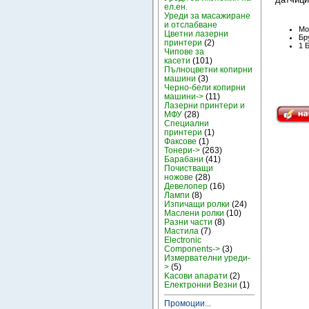
ел.ен.
Уреди за масажиране
и отслабване
Мо
Цветни лазерни
Бру
принтери
(2)
1 
Чипове за
касети
(101)
Пълноцветни копирни
машини
(3)
Черно-бели копирни
машини->
(11)
Лазерни принтери и
МФУ
(28)
Специални
принтери
(1)
Факсове
(1)
Тонери->
(263)
Барабани
(41)
Почистващи
ножове
(28)
Девелопер
(16)
Лампи
(8)
Изпичащи ролки
(24)
Маслени ролки
(10)
Разни части
(8)
Мастила
(7)
Electronic
Components->
(3)
Измервателни уреди-
>
(5)
Kасови апарати
(2)
Електронни Везни
(1)
Промоции...