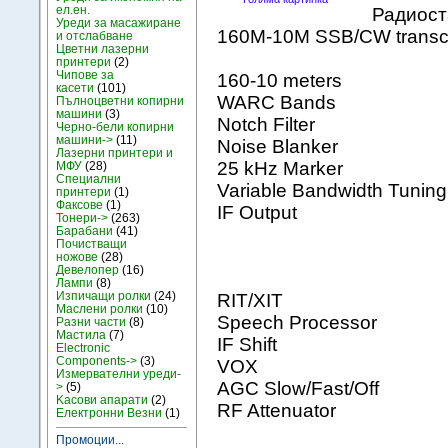
ел.ен.
Радиос
Уреди за масажиране
160M-10M SSB/CW transc
и отслабване
Цветни лазерни
принтери
(2)
Чипове за
160-10 meters
касети
(101)
WARC Bands
Пълноцветни копирни
машини
(3)
Notch Filter
Черно-бели копирни
машини->
(11)
Noise Blanker
Лазерни принтери и
25 kHz Marker
МФУ
(28)
Специални
Variable Bandwidth Tuning
принтери
(1)
Факсове
(1)
IF Output
Тонери->
(263)
Барабани
(41)
Почистващи
ножове
(28)
Девелопер
(16)
Лампи
(8)
Изпичащи ролки
(24)
RIT/XIT
Маслени ролки
(10)
Speech Processor
Разни части
(8)
Мастила
(7)
IF Shift
Electronic
Components->
(3)
VOX
Измервателни уреди-
AGC Slow/Fast/Off
>
(5)
Kасови апарати
(2)
RF Attenuator
Електронни Везни
(1)
Промоции...