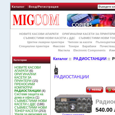
Каталог
|
Вход/Регистрация
НОВИТЕ КАСОВИ АПАРАТИ
ОРИГИНАЛНИ КАСЕТИ ЗА ПРИНТЕР
СЪВМЕСТИМИ НОВИ КАСЕТИ с ДДС
СЪВМЕСТИМИ НОВИ ТОН
Цветни лазерни принтери
Чипове за касети
Пълноцветни
Специални принтери
Факсове
Тонери
Барабани
Почиства
Мастила
Electronic Components
Изм
Каталог
::
РАДИОСТАНЦИИ
:: 
Категории
НОВИТЕ КАСОВИ
АПАРАТИ
(6)
ОРИГИНАЛНИ
РАДИОСТАНЦИИ
КАСЕТИ ЗА
ПРИНТЕРИ
(15)
ПРЕНОСИМИ
КОМПЮТРИ
РАДИОСТАНЦИИ
(4)
Системи защита на
дома и офиса
(1)
Радио
СЪВМЕСТИМИ НОВИ
КАСЕТИ с ДДС
(186)
СЪВМЕСТИМИ НОВИ
540.00 
ТОНЕР КАСЕТИ
(253)
Уреди за икономия на
Голяма картинка