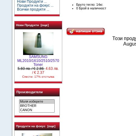
Нови Продукти ...
Бруто тегло: 14кг.
Продукти на фокус ...
0 Брой в наличност
Всички продукти ...
Нови Продукти [още]
Този прод
Augus
SAMSUNG
ML2010/1610/2510/2570
Toner
5.60 лв. / € 2.86
4.63 лв.
/ € 2.37
Спести: 17% отстъпка
Производители
Продукти на фокус [още]